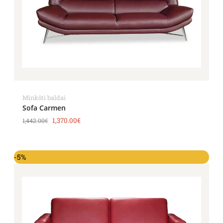
Minkšti baldai
Sofa Carmen
1,370.00
€
1,442.00
€
-5%