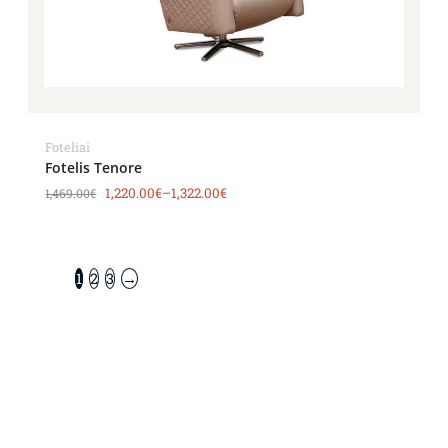
Foteliai
Fotelis Tenore
1,220.00
€
–
1,322.00
€
1,469.00
€
1
2
3
→