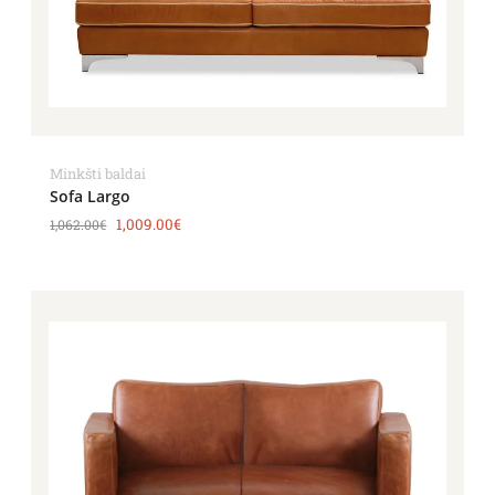
Minkšti baldai
Sofa Largo
1,009.00
€
1,062.00
€
Price
range:
2,862.00€
through
3,658.00€