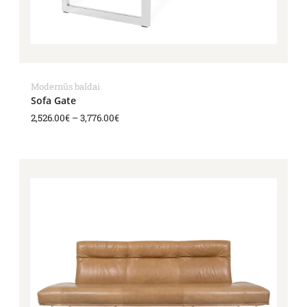
Modernūs baldai
Sofa Gate
2,526.00
€
–
3,776.00
€
Price
range:
3,098.00€
through
4,239.00€