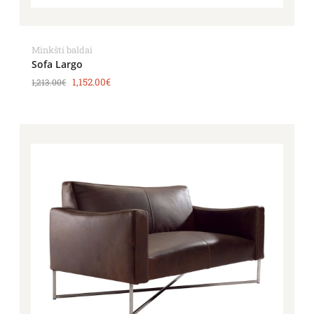
Minkšti baldai
Sofa Largo
1,152.00
€
1,213.00
€
Price
range:
2,806.00€
through
3,603.00€