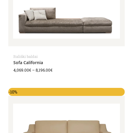
Itališki baldai
Sofa California
4,069.00
€
–
8,196.00
€
-10%