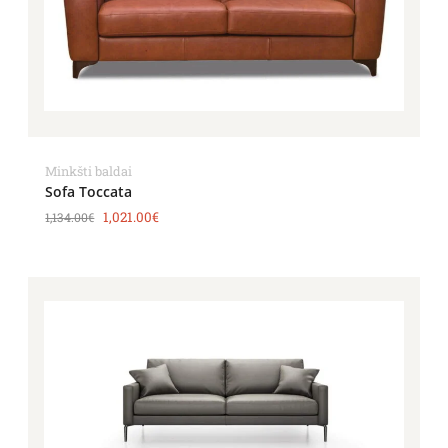
Minkšti baldai
Sofa Toccata
1,021.00
€
1,134.00
€