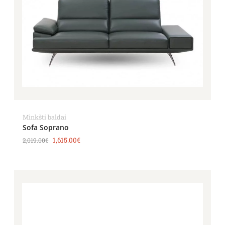
Minkšti baldai
Sofa Soprano
1,615.00
€
2,019.00
€
Price
range:
4,069.00€
through
8,196.00€