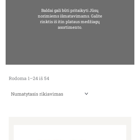
Baldai gali būti pritaikyti Jūsų
norimiems išmatavimams. Galite
rinktis iš itin plataus medžiagų
asortimento.
Rodoma 1–24 iš 54