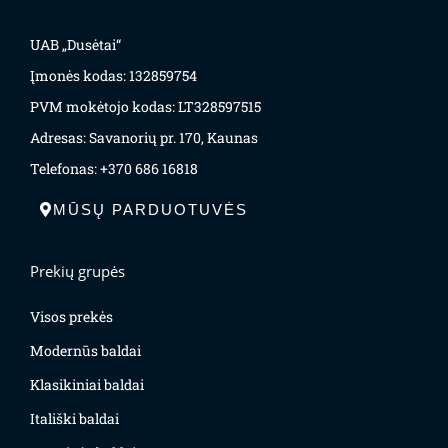
UAB „Dusėtai“
Įmonės kodas: 132859754
PVM mokėtojo kodas: LT328597515
Adresas: Savanorių pr. 170, Kaunas
Telefonas: +370 686 16818
MŪSŲ PARDUOTUVĖS
Prekių grupės
Visos prekės
Modernūs baldai
Klasikiniai baldai
Itališki baldai