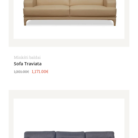
Minkšti baldai
Sofa Traviata
1,171.00
€
1,301.00
€
Price
range:
2,818.00€
through
3,873.00€