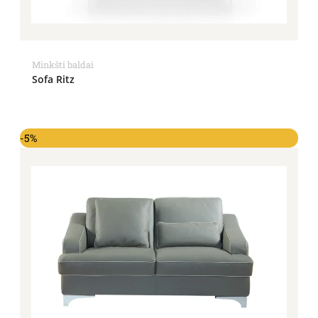
Minkšti baldai
Sofa Ritz
-5%