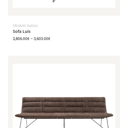
Minkšti baldai
Sofa Luis
2,806.00
€
–
3,603.00
€
Price
range:
3,387.00€
through
4,796.00€