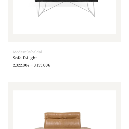
Modernūs baldai
Sofa D-Light
2,322.00
€
–
3,135.00
€
Price
range:
2,376.00€
through
3,188.00€