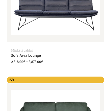
Minkšti baldai
Sofa Arva Lounge
2,818.00
€
–
3,873.00
€
-15%