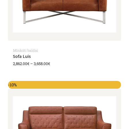
Minkšti baldai
Sofa Luis
2,862.00
€
–
3,658.00
€
-10%