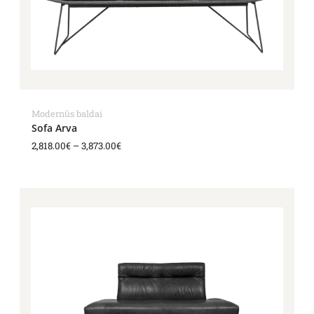
Modernūs baldai
Sofa Arva
2,818.00
€
–
3,873.00
€
Price
range:
2,322.00€
through
3,135.00€