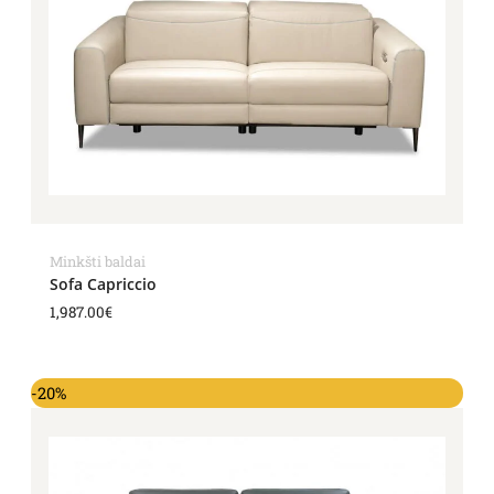
Minkšti baldai
Sofa Capriccio
1,987.00
€
-20%