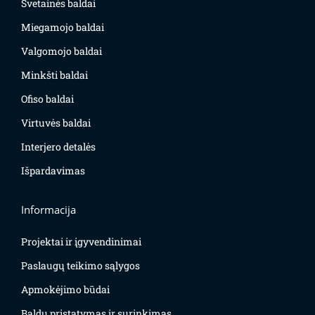
Svetainės baldai
Miegamojo baldai
Valgomojo baldai
Minkšti baldai
Ofiso baldai
Virtuvės baldai
Interjero detalės
Išpardavimas
Informacija
Projektai ir įgyvendinimai
Paslaugų teikimo sąlygos
Apmokėjimo būdai
Baldų pristatymas ir surinkimas