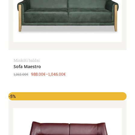
Minkšti baldai
Sofa Maestro
988.00
€
–
1,046.00
€
1,162.00
€
-5%