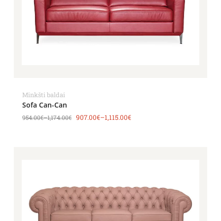
Minkšti baldai
Sofa Can-Can
907.00
€
–
1,115.00
€
954.00
€
–
1,174.00
€
Price
range:
1,442.00€
through
2,126.00€