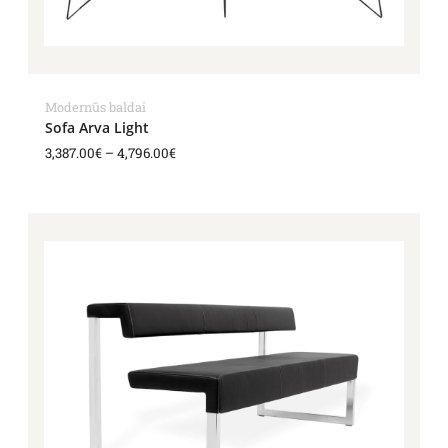
Modernūs baldai
Sofa Arva Light
3,387.00
€
–
4,796.00
€
Price
range:
2,526.00€
through
3,776.00€