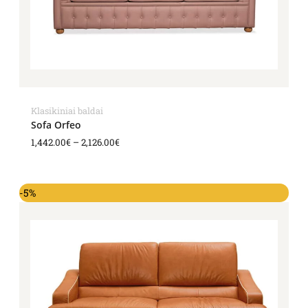
Klasikiniai baldai
Sofa Orfeo
1,442.00
€
–
2,126.00
€
-5%