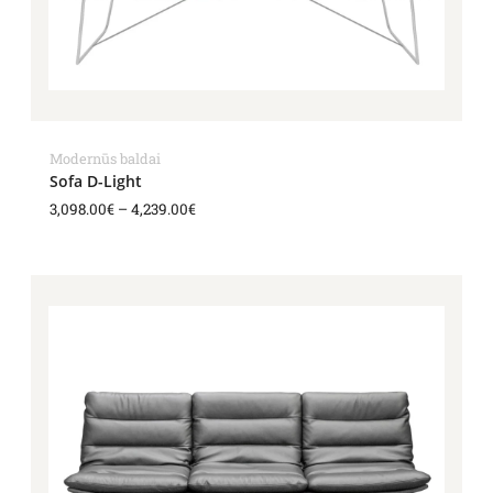
Modernūs baldai
Sofa D-Light
3,098.00
€
–
4,239.00
€
Price
range:
2,818.00€
through
3,873.00€