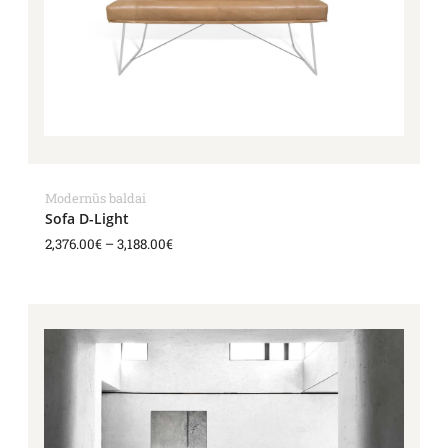
Modernūs baldai
Sofa D-Light
2,376.00
€
–
3,188.00
€
Price
range:
4,338.00€
through
8,815.00€