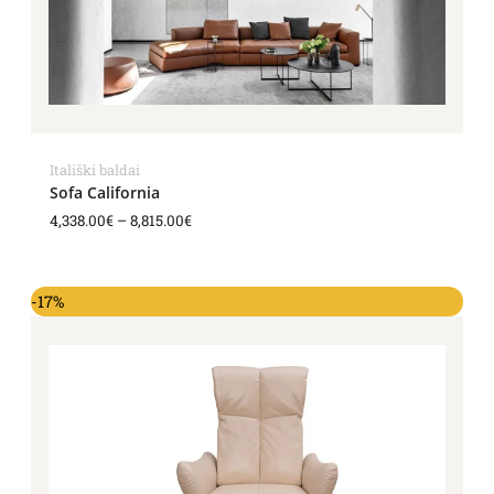
Itališki baldai
Sofa California
4,338.00
€
–
8,815.00
€
-17%