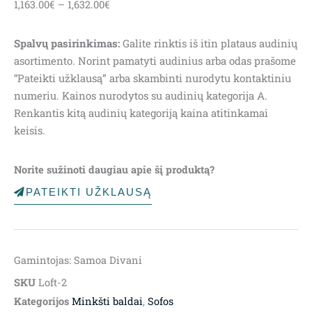
1,163.00
€
–
1,632.00
€
range:
1,163.00€
Spalvų pasirinkimas:
Galite rinktis iš itin plataus audinių
through
asortimento. Norint pamatyti audinius arba odas prašome
1,632.00€
“Pateikti užklausą” arba skambinti nurodytu kontaktiniu
numeriu. Kainos nurodytos su audinių kategorija A.
Renkantis kitą audinių kategoriją kaina atitinkamai
keisis.
Norite sužinoti daugiau apie šį produktą?
PATEIKTI UŽKLAUSĄ
Gamintojas: Samoa Divani
SKU
Loft-2
Kategorijos
Minkšti baldai
,
Sofos