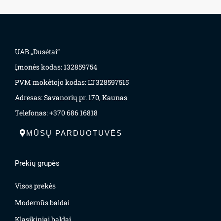
UAB „Dusėtai“
Įmonės kodas: 132859754
PVM mokėtojo kodas: LT328597515
Adresas: Savanorių pr. 170, Kaunas
Telefonas: +370 686 16818
MŪSŲ PARDUOTUVĖS
Prekių grupės
Visos prekės
Modernūs baldai
Klasikiniai baldai