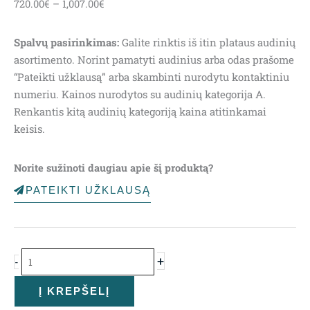
720.00
€
–
1,007.00
€
range:
720.00€
Spalvų pasirinkimas:
Galite rinktis iš itin plataus audinių
through
asortimento. Norint pamatyti audinius arba odas prašome
1,007.00€
“Pateikti užklausą” arba skambinti nurodytu kontaktiniu
numeriu. Kainos nurodytos su audinių kategorija A.
Renkantis kitą audinių kategoriją kaina atitinkamai
keisis.
Norite sužinoti daugiau apie šį produktą?
PATEIKTI UŽKLAUSĄ
produkto
kiekis:
Sofa
+
-
Sun
Į KREPŠELĮ