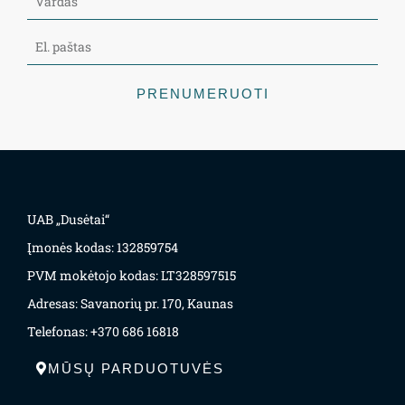
PRENUMERUOTI
UAB „Dusėtai“
Įmonės kodas: 132859754
PVM mokėtojo kodas: LT328597515
Adresas: Savanorių pr. 170, Kaunas
Telefonas: +370 686 16818
MŪSŲ PARDUOTUVĖS