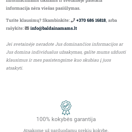
informaciniams tikslams ir svetainėje pateikta
informacija nėra viešas pasiūlymas.
Turite klausimų? Skambinkite:
+370 686 16818
, arba
rašykite:
info@baldainamams.lt
Jei svetainėje neradote Jus dominančios informacijos ar
Jus domina individualus užsakymas, galite mums užduoti
klausimus ir mes pasistengsime kuo skubiau į juos
atsakyti.
100% kokybės garantija
Atsakome už parduodamų prekių kokybę.