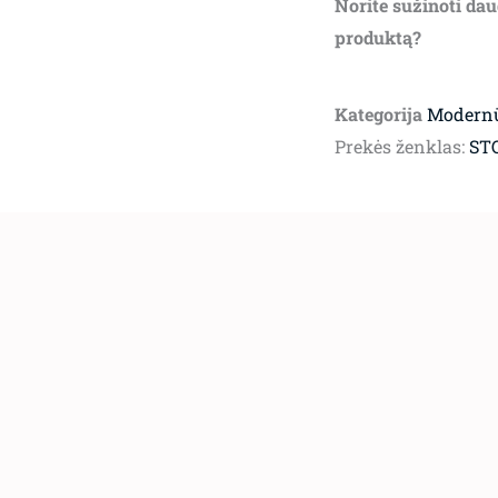
Norite sužinoti dau
produktą?
Kategorija
Modernū
Prekės ženklas:
ST