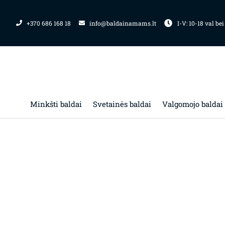
Pereiti
prie
+370 686 168 18
info@baldainamams.lt
I-V: 10-18 val bei
turinio
Minkšti baldai
Svetainės baldai
Valgomojo baldai