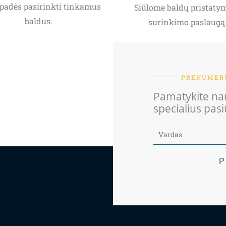
padės pasirinkti tinkamus
Siūlome baldų pristatym
baldus.
surinkimo paslaugą
PRENUMERU
Pamatykite nau
specialius pas
P