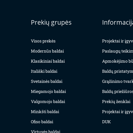
Prekių grupės
Informacij
Visos prekės
Projektai ir įg
Modernūs baldai
Paslaugų teiki
Klasikiniai baldai
Apmokėjimo bū
Itališki baldai
Baldų pristatym
Svetainės baldai
Grąžinimo tvar
Miegamojo baldai
Baldų priežiūros
Valgomojo baldai
Prekių ženklai
Minkšti baldai
Projektai ir įg
Ofiso baldai
DUK
Virtuvės baldai