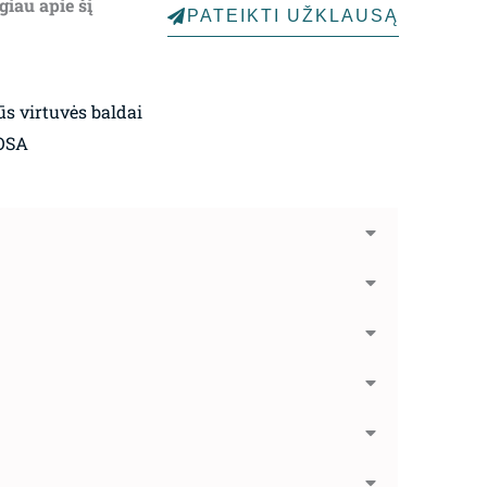
giau apie šį
PATEIKTI UŽKLAUSĄ
s virtuvės baldai
OSA