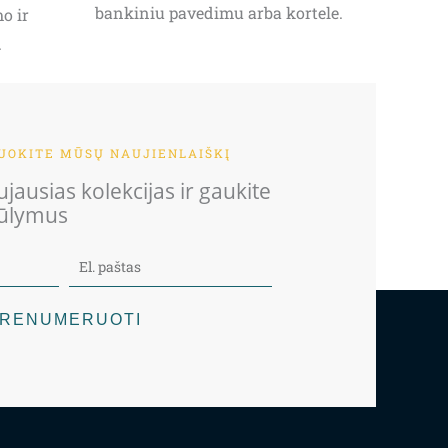
bankiniu pavedimu arba kortele.
o ir
.
OKITE MŪSŲ NAUJIENLAIŠKĮ
jausias kolekcijas ir gaukite
iūlymus
RENUMERUOTI