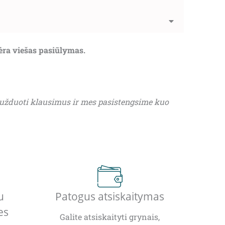
nėra viešas pasiūlymas.
 užduoti klausimus ir mes pasistengsime kuo
u
Patogus atsiskaitymas
es
Galite atsiskaityti grynais,