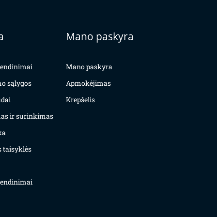
a
Mano paskyra
yvendinimai
Mano paskyra
mo sąlygos
Apmokėjimas
dai
Krepšelis
as ir surinkimas
ka
 taisyklės
yvendinimai