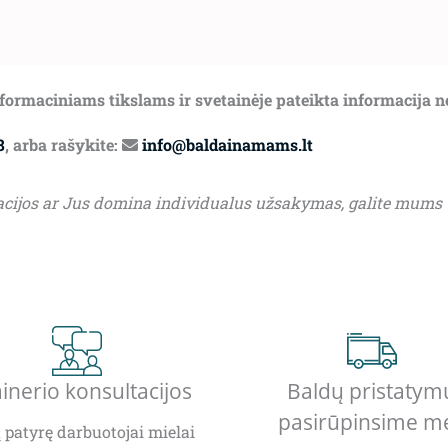
informaciniams tikslams ir svetainėje pateikta informacija 
8
, arba rašykite:
info@baldainamams.lt
acijos ar Jus domina individualus užsakymas, galite mums
inerio konsultacijos
Baldų pristatym
pasirūpinsime m
patyrę darbuotojai mielai