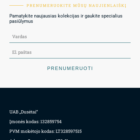
PRENUMERUOKITE MŪSŲ NAUJIENLAIŠKĮ
Pamatykite naujausias kolekcijas ir gaukite specialius
pasiūlymus
PRENUMERUOTI
UAB „Dusėtai“
Įmonės kodas: 132859754
PVM mokėtojo kodas: LT328597515