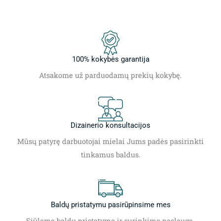
100% kokybės garantija
Atsakome už parduodamų prekių kokybę.
Dizainerio konsultacijos
Mūsų patyrę darbuotojai mielai Jums padės pasirinkti
tinkamus baldus.
Baldų pristatymu pasirūpinsime mes
Siūlome baldų pristatymo ir surinkimo paslaugą.