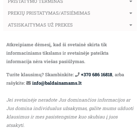
PRISTATYMO TERMINAS
PREKIŲ PRISTATYMAS/ATSIĖMIMAS
ATSISKAITYMAS UŽ PREKES
Atkreipiame dėmesį, kad ši svetainė skirta tik
informaciniams tikslams ir svetainėje pateikta
informacija nėra viešas pasiūlymas.
Turite klausimų? Skambinkite:
+370 686 16818
, arba
rašykite:
info@baldainamams.lt
Jei svetainėje neradote Jus dominančios informacijos ar
Jus domina individualus užsakymas, galite mums užduoti
klausimus ir mes pasistengsime kuo skubiau į juos
atsakyti.