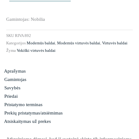
Gamintojas: Nobilia
SKU
RIVA 892
Kategorijos
Modernūs baldai
,
Modernūs virtuvės baldai
,
Virtuvės baldai
Žyma
Vokiški virtuvės baldai
Aprašymas
Gamintojas
Savybės
Priedai
Pristatymo terminas
Prekių pristatymas/atsiėmimas
Atsiskaitymas už prekes
Atkreipiame dėmesį, kad ši svetainė skirta tik informaciniams