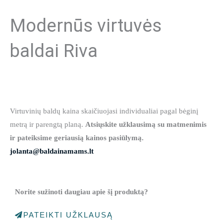
Modernūs virtuvės
baldai Riva
Virtuvinių baldų kaina skaičiuojasi individualiai pagal bėginį
metrą ir parengtą planą.
Atsiųskite užklausimą su matmenimis
ir pateiksime geriausią kainos pasiūlymą.
jolanta@baldainamams.lt
Norite sužinoti daugiau apie šį produktą?
PATEIKTI UŽKLAUSĄ