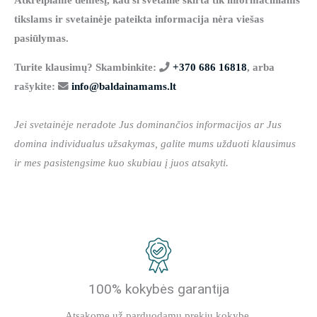
tikslams ir svetainėje pateikta informacija nėra viešas
pasiūlymas.
Turite klausimų? Skambinkite:
+370 686 16818
, arba
rašykite:
info@baldainamams.lt
Jei svetainėje neradote Jus dominančios informacijos ar Jus
domina individualus užsakymas, galite mums užduoti klausimus
ir mes pasistengsime kuo skubiau į juos atsakyti.
100% kokybės garantija
Atsakome už parduodamų prekių kokybę.