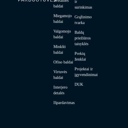
PARDUOTUVĖS
Svetainės
ir
baldai
surinkimas
Miegamojo
Grąžinimo
baldai
tvarka
Valgomojo
Baldų
baldai
priežiūros
taisyklės
Minkšti
baldai
Prekių
ženklai
Ofiso baldai
Projektai ir
Virtuvės
įgyvendinimai
baldai
DUK
Interjero
detalės
Išpardavimas