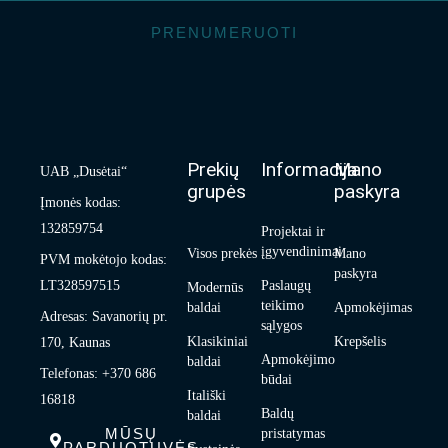
PRENUMERUOTI
Prekių
Informacija
Mano
UAB „Dusėtai“
grupės
paskyra
Įmonės kodas:
132859754
Projektai ir
įgyvendinimai
Visos prekės
Mano
PVM mokėtojo kodas:
paskyra
LT328597515
Paslaugų
Modernūs
teikimo
baldai
Apmokėjimas
Adresas: Savanorių pr.
sąlygos
Klasikiniai
Krepšelis
170, Kaunas
Apmokėjimo
baldai
Telefonas: +370 686
būdai
Itališki
16818
Baldų
baldai
MŪSŲ
pristatymas