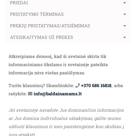
PRIEDAI
PRISTATYMO TERMINAS
PREKIŲ PRISTATYMAS/ATSIĖMIMAS
ATSISKAITYMAS UŽ PREKES
Atkreipiame dėmesį, kad ši svetainė skirta tik
informaciniams tikslams ir svetainėje pateikta
informacija nėra viešas pasiūlymas.
Turite klausimų? Skambinkite:
+370 686 16818
, arba
rašykite:
info@baldainamams.lt
Jei svetainėje neradote Jus dominančios informacijos
ar Jus domina individualus užsakymas, galite mums
užduoti klausimus ir mes pasistengsime kuo skubiau į
juos atsakyti.