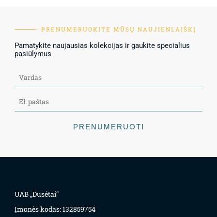
PRENUMERUOKITE MŪSŲ NAUJIENLAIŠKĮ
Pamatykite naujausias kolekcijas ir gaukite specialius
pasiūlymus
PRENUMERUOTI
UAB „Dusėtai“
Įmonės kodas: 132859754