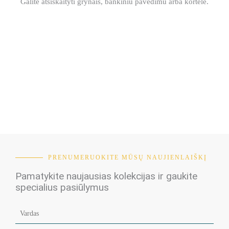
Galite atsiskaityti grynais, bankiniu pavedimu arba kortele.
PRENUMERUOKITE MŪSŲ NAUJIENLAIŠKĮ
Pamatykite naujausias kolekcijas ir gaukite
specialius pasiūlymus