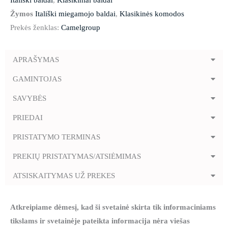
Itališki baldai
,
Klasikiniai baldai
Žymos
Itališki miegamojo baldai
,
Klasikinės komodos
Prekės ženklas:
Camelgroup
APRAŠYMAS
GAMINTOJAS
SAVYBĖS
PRIEDAI
PRISTATYMO TERMINAS
PREKIŲ PRISTATYMAS/ATSIĖMIMAS
ATSISKAITYMAS UŽ PREKES
Atkreipiame dėmesį, kad ši svetainė skirta tik informaciniams
tikslams ir svetainėje pateikta informacija nėra viešas