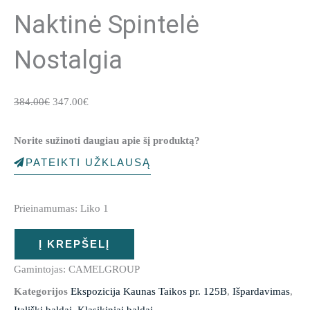
Naktinė Spintelė
Nostalgia
Original
Current
384.00
€
347.00
€
price
price
was:
is:
Norite sužinoti daugiau apie šį produktą?
384.00€.
347.00€.
PATEIKTI UŽKLAUSĄ
produkto
Prieinamumas:
Liko 1
kiekis:
Naktinė
Į KREPŠELĮ
spintelė
Nostalgia
Gamintojas: CAMELGROUP
Kategorijos
Ekspozicija Kaunas Taikos pr. 125B
,
Išpardavimas
,