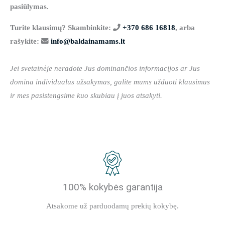
pasiūlymas.
Turite klausimų? Skambinkite:
+370 686 16818
, arba
rašykite:
info@baldainamams.lt
Jei svetainėje neradote Jus dominančios informacijos ar Jus
domina individualus užsakymas, galite mums užduoti klausimus
ir mes pasistengsime kuo skubiau į juos atsakyti.
100% kokybės garantija
Atsakome už parduodamų prekių kokybę.