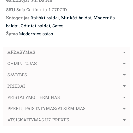
Gamintojas: Alf Da Fre
SKU
Sofa California-1 C7DCID
Kategorijos
Itališki baldai
,
Minkšti baldai
,
Modernūs
baldai
,
Odiniai baldai
,
Sofos
Žyma
Modernios sofos
APRAŠYMAS
GAMINTOJAS
SAVYBĖS
PRIEDAI
PRISTATYMO TERMINAS
PREKIŲ PRISTATYMAS/ATSIĖMIMAS
ATSISKAITYMAS UŽ PREKES