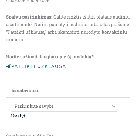
4,069.00
€
–
8,196.00
€
range:
4,069.00€
Spalvų pasirinkimas:
Galite rinktis iš itin plataus audinių
through
asortimento. Norint pamatyti audinius arba odas prašome
8,196.00€
“Pateikti užklausą” arba skambinti nurodytu kontaktiniu
numeriu.
Norite sužinoti daugiau apie šį produktą?
PATEIKTI UŽKLAUSĄ
Išmatavimai:
Išvalyti