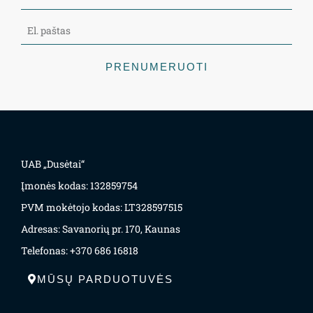
PRENUMERUOTI
UAB „Dusėtai“
Įmonės kodas: 132859754
PVM mokėtojo kodas: LT328597515
Adresas: Savanorių pr. 170, Kaunas
Telefonas: +370 686 16818
MŪSŲ PARDUOTUVĖS