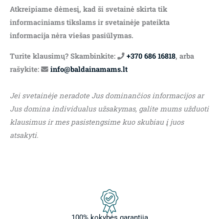
Atkreipiame dėmesį, kad ši svetainė skirta tik
informaciniams tikslams ir svetainėje pateikta
informacija nėra viešas pasiūlymas.
Turite klausimų? Skambinkite:
+370 686 16818
, arba
rašykite:
info@baldainamams.lt
Jei svetainėje neradote Jus dominančios informacijos ar
Jus domina individualus užsakymas, galite mums užduoti
klausimus ir mes pasistengsime kuo skubiau į juos
atsakyti.
100% kokybės garantija