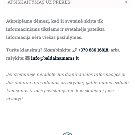
ATSISKAITYMAS UŽ PREKES
Atkreipiame dėmesį, kad ši svetainė skirta tik
informaciniams tikslams ir svetainėje pateikta
informacija nėra viešas pasiūlymas.
Turite klausimų? Skambinkite:
+370 686 16818
, arba
rašykite:
info@baldainamams.lt
Jei svetainėje neradote Jus dominančios informacijos ar
Jus domina individualus užsakymas, galite mums užduoti
klausimus ir mes pasistengsime kuo skubiau į juos
atsakyti.