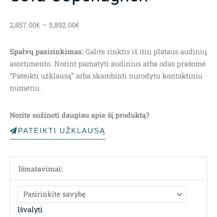
Price
2,857.00
€
–
5,892.00
€
range:
2,857.00€
Spalvų pasirinkimas:
Galite rinktis iš itin plataus audinių
through
asortimento. Norint pamatyti audinius arba odas prašome
5,892.00€
“Pateikti užklausą” arba skambinti nurodytu kontaktiniu
numeriu.
Norite sužinoti daugiau apie šį produktą?
PATEIKTI UŽKLAUSĄ
Išmatavimai:
Išvalyti