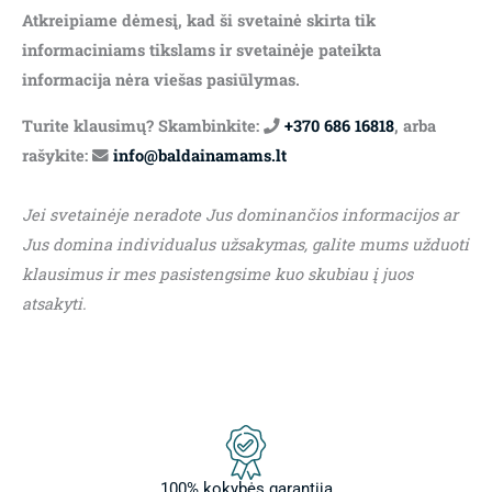
Atkreipiame dėmesį, kad ši svetainė skirta tik
informaciniams tikslams ir svetainėje pateikta
informacija nėra viešas pasiūlymas.
Turite klausimų? Skambinkite:
+370 686 16818
, arba
rašykite:
info@baldainamams.lt
Jei svetainėje neradote Jus dominančios informacijos ar
Jus domina individualus užsakymas, galite mums užduoti
klausimus ir mes pasistengsime kuo skubiau į juos
atsakyti.
100% kokybės garantija