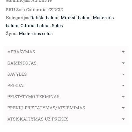
Gamintojas: Alf Da Fre
SKU
Sofa California-C9DCID
Kategorijos
Itališki baldai
,
Minkšti baldai
,
Modernūs
baldai
,
Odiniai baldai
,
Sofos
Žyma
Modernios sofos
APRAŠYMAS
GAMINTOJAS
SAVYBĖS
PRIEDAI
PRISTATYMO TERMINAS
PREKIŲ PRISTATYMAS/ATSIĖMIMAS
ATSISKAITYMAS UŽ PREKES