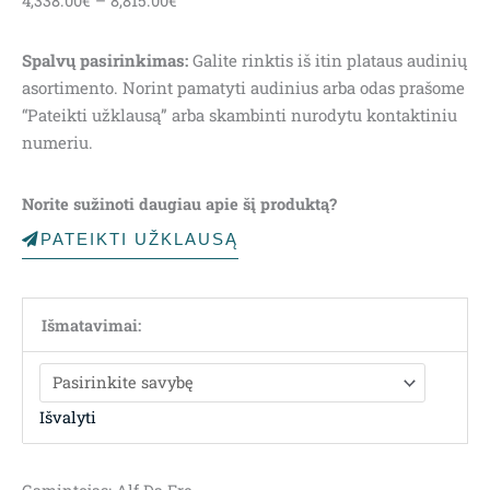
4,338.00
€
–
8,815.00
€
range:
4,338.00€
Spalvų pasirinkimas:
Galite rinktis iš itin plataus audinių
through
asortimento. Norint pamatyti audinius arba odas prašome
8,815.00€
“Pateikti užklausą” arba skambinti nurodytu kontaktiniu
numeriu.
Norite sužinoti daugiau apie šį produktą?
PATEIKTI UŽKLAUSĄ
Išmatavimai:
Išvalyti