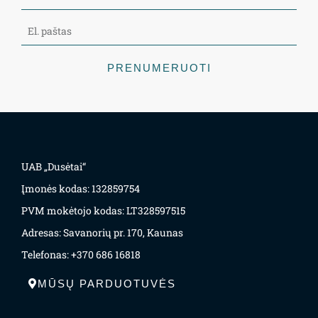
PRENUMERUOTI
UAB „Dusėtai“
Įmonės kodas: 132859754
PVM mokėtojo kodas: LT328597515
Adresas: Savanorių pr. 170, Kaunas
Telefonas: +370 686 16818
MŪSŲ PARDUOTUVĖS