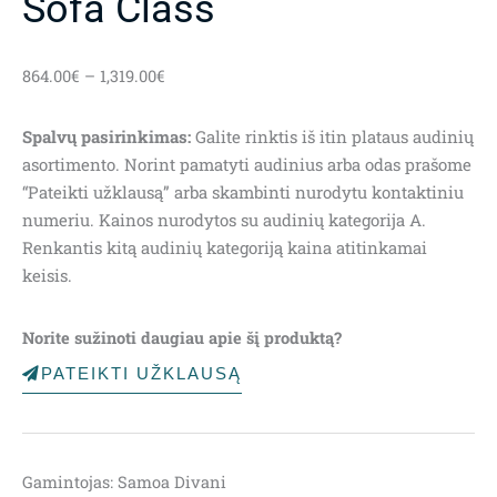
Sofa Class
Price
864.00
€
–
1,319.00
€
range:
864.00€
Spalvų pasirinkimas:
Galite rinktis iš itin plataus audinių
through
asortimento. Norint pamatyti audinius arba odas prašome
1,319.00€
“Pateikti užklausą” arba skambinti nurodytu kontaktiniu
numeriu. Kainos nurodytos su audinių kategorija A.
Renkantis kitą audinių kategoriją kaina atitinkamai
keisis.
Norite sužinoti daugiau apie šį produktą?
PATEIKTI UŽKLAUSĄ
Gamintojas: Samoa Divani