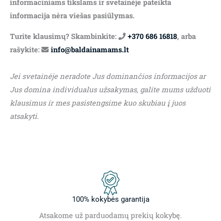
informaciniams tikslams ir svetainėje pateikta
informacija nėra viešas pasiūlymas.
Turite klausimų? Skambinkite:
+370 686 16818
, arba
rašykite:
info@baldainamams.lt
Jei svetainėje neradote Jus dominančios informacijos ar
Jus domina individualus užsakymas, galite mums užduoti
klausimus ir mes pasistengsime kuo skubiau į juos
atsakyti.
100% kokybės garantija
Atsakome už parduodamų prekių kokybę.