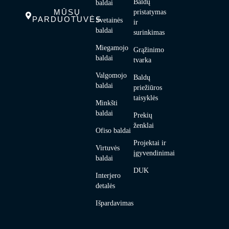
Baldų
baldai
MŪSŲ
pristatymas
PARDUOTUVĖS
Svetainės
ir
baldai
surinkimas
Miegamojo
Grąžinimo
baldai
tvarka
Valgomojo
Baldų
baldai
priežiūros
taisyklės
Minkšti
baldai
Prekių
ženklai
Ofiso baldai
Projektai ir
Virtuvės
įgyvendinimai
baldai
DUK
Interjero
detalės
Išpardavimas