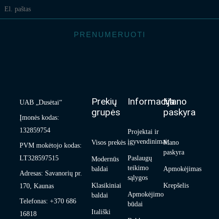
PRENUMERUOTI
Prekių
Informacija
Mano
UAB „Dusėtai“
grupės
paskyra
Įmonės kodas:
132859754
Projektai ir
įgyvendinimai
Visos prekės
Mano
PVM mokėtojo kodas:
paskyra
LT328597515
Paslaugų
Modernūs
teikimo
baldai
Apmokėjimas
Adresas: Savanorių pr.
sąlygos
Klasikiniai
Krepšelis
170, Kaunas
Apmokėjimo
baldai
Telefonas: +370 686
būdai
Itališki
16818