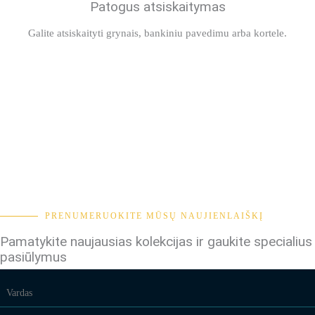
Patogus atsiskaitymas
Galite atsiskaityti grynais, bankiniu pavedimu arba kortele.
PRENUMERUOKITE MŪSŲ NAUJIENLAIŠKĮ
Pamatykite naujausias kolekcijas ir gaukite specialius
pasiūlymus