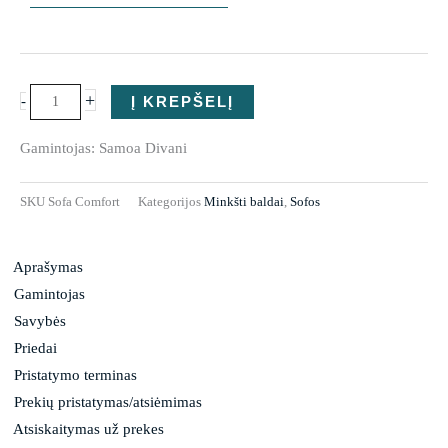
produkto
kiekis:
Sofa
+
-
Į KREPŠELĮ
Comfort
Gamintojas: Samoa Divani
SKU
Sofa Comfort
Kategorijos
Minkšti baldai
,
Sofos
Aprašymas
Gamintojas
Savybės
Priedai
Pristatymo terminas
Prekių pristatymas/atsiėmimas
Atsiskaitymas už prekes