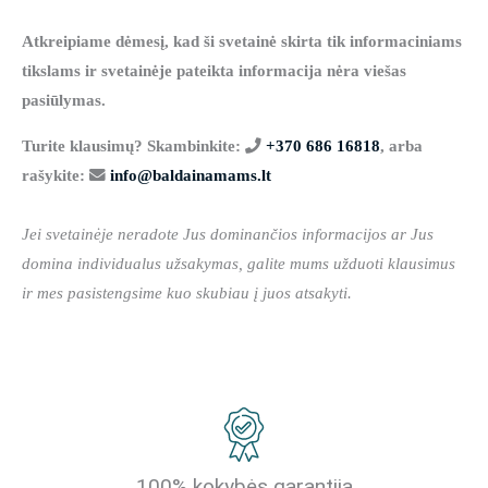
Atkreipiame dėmesį, kad ši svetainė skirta tik informaciniams
tikslams ir svetainėje pateikta informacija nėra viešas
pasiūlymas.
Turite klausimų? Skambinkite:
+370 686 16818
, arba
rašykite:
info@baldainamams.lt
Jei svetainėje neradote Jus dominančios informacijos ar Jus
domina individualus užsakymas, galite mums užduoti klausimus
ir mes pasistengsime kuo skubiau į juos atsakyti.
100% kokybės garantija