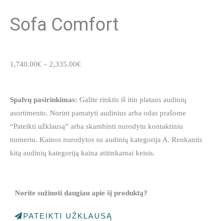
Sofa Comfort
Price
1,740.00
€
–
2,335.00
€
range:
1,740.00€
Spalvų pasirinkimas:
Galite rinktis iš itin plataus audinių
through
asortimento. Norint pamatyti audinius arba odas prašome
2,335.00€
“Pateikti užklausą” arba skambinti nurodytu kontaktiniu
numeriu. Kainos nurodytos su audinių kategorija A. Renkantis
kitą audinių kategoriją kaina atitinkamai keisis.
Norite sužinoti daugiau apie šį produktą?
PATEIKTI UŽKLAUSĄ