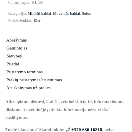
Gamintojas: KLER
Kategorijos
Minkšti baldai
,
Modernūs baldai
,
Sofos
Prekės ženklas:
Kler
Aprašymas
Gamintojas
Savybės
Priedai
Pristatymo terminas
Prekių pristatymas/atsiėmimas
Atsiskaitymas už prekes
Atkreipiame dėmesį, kad ši svetainė skirta tik informaciniams
tikslams ir svetainėje pateikta informacija nėra viešas
pasiūlymas.
Turite klausimų? Skambinkite:
+370 686 16818
, arba