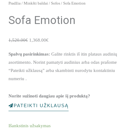
Pradžia
/
Minkšti baldai
/
Sofos
/ Sofa Emotion
Sofa Emotion
Original
Current
1,520.00
€
1,368.00
€
price
price
Spalvų pasirinkimas:
Galite rinktis iš itin plataus audinių
was:
is:
asortimento. Norint pamatyti audinius arba odas prašome
1,520.00€.
1,368.00€.
“Pateikti užklausą” arba skambinti nurodytu kontaktiniu
numeriu .
Norite sužinoti daugiau apie šį produktą?
PATEIKTI UŽKLAUSĄ
Išankstinis užsakymas