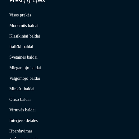
Prekių grupės
Visos prekės
Modernūs baldai
Klasikiniai baldai
Itališki baldai
Svetainės baldai
Miegamojo baldai
Valgomojo baldai
Minkšti baldai
Ofiso baldai
Virtuvės baldai
Interjero detalės
Išpardavimas