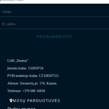
PRENUMERUOTI
UAB „Dusėtai“
Įmonės kodas: 132859754
PVM mokėtojo kodas: LT328597515
Adresas: Savanorių pr. 170, Kaunas
Telefonas: +370 686 16818
MŪSŲ PARDUOTUVĖS