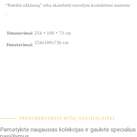
“Pateikti užklausą” arba skambinti nurodytu kontaktiniu numeriu
.
Išmatavimai
254 × 100 × 73 cm
254x100x73h cm
Išmatavimai:
PRENUMERUOKITE MŪSŲ NAUJIENLAIŠKĮ
Pamatykite naujausias kolekcijas ir gaukite specialius
pasiūlymus