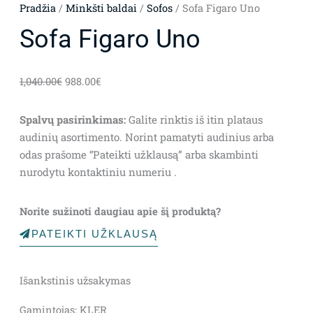
Pradžia
/
Minkšti baldai
/
Sofos
/ Sofa Figaro Uno
Sofa Figaro Uno
Original
Current
1,040.00
€
988.00
€
price
price
was:
is:
Spalvų pasirinkimas:
Galite rinktis iš itin plataus
1,040.00€.
988.00€.
audinių asortimento. Norint pamatyti audinius arba
odas prašome “Pateikti užklausą” arba skambinti
nurodytu kontaktiniu numeriu .
Norite sužinoti daugiau apie šį produktą?
PATEIKTI UŽKLAUSĄ
Išankstinis užsakymas
Gamintojas: KLER