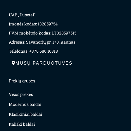
UAB „Dusėtai“
Įmonės kodas: 132859754
PVM mokėtojo kodas: LT328597515
Adresas: Savanorių pr. 170, Kaunas
Telefonas: +370 686 16818
MŪSŲ PARDUOTUVĖS
Prekių grupės
Visos prekės
Modernūs baldai
Klasikiniai baldai
Itališki baldai