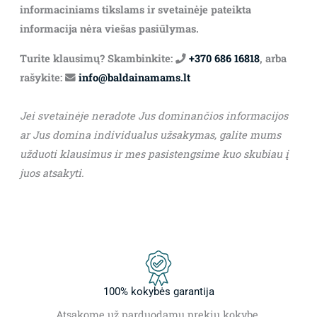
informaciniams tikslams ir svetainėje pateikta
informacija nėra viešas pasiūlymas.
Turite klausimų? Skambinkite:
+370 686 16818
, arba
rašykite:
info@baldainamams.lt
Jei svetainėje neradote Jus dominančios informacijos
ar Jus domina individualus užsakymas, galite mums
užduoti klausimus ir mes pasistengsime kuo skubiau į
juos atsakyti.
100% kokybės garantija
Atsakome už parduodamų prekių kokybę.