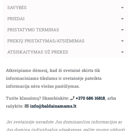
SAVYBĖS
PRIEDAI
PRISTATYMO TERMINAS
PREKIŲ PRISTATYMAS/ATSIĖMIMAS
ATSISKAITYMAS UŽ PREKES
Atkreipiame dėmesį, kad ši svetainė skirta tik
informaciniams tikslams ir svetainėje pateikta
informacija nėra viešas pasiūlymas.
Turite klausimų? Skambinkite:
+370 686 16818
, arba
rašykite:
info@baldainamams.lt
Jei svetainėje neradote Jus dominančios informacijos ar
Jus domina individualus užsakymas, galite mums užduoti