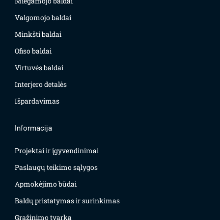
Miegamojo baldai
Valgomojo baldai
Minkšti baldai
Ofiso baldai
Virtuvės baldai
Interjero detalės
Išpardavimas
Informacija
Projektai ir įgyvendinimai
Paslaugų teikimo sąlygos
Apmokėjimo būdai
Baldų pristatymas ir surinkimas
Grąžinimo tvarka