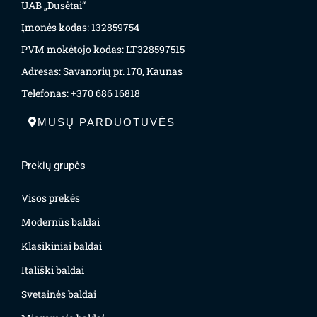
UAB „Dusėtai“
Įmonės kodas: 132859754
PVM mokėtojo kodas: LT328597515
Adresas: Savanorių pr. 170, Kaunas
Telefonas: +370 686 16818
MŪSŲ PARDUOTUVĖS
Prekių grupės
Visos prekės
Modernūs baldai
Klasikiniai baldai
Itališki baldai
Svetainės baldai