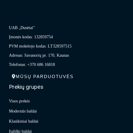
UAB „Dusėtai“
Įmonės kodas: 132859754
PVM mokėtojo kodas: LT328597515
Adresas: Savanorių pr. 170, Kaunas
Telefonas: +370 686 16818
MŪSŲ PARDUOTUVĖS
Prekių grupės
Visos prekės
Modernūs baldai
Klasikiniai baldai
Itališki baldai