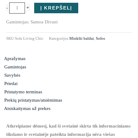
Sofa
+
-
Į KREPŠELĮ
Living
Gamintojas: Samoa Divani
Chic
SKU
Sofa Living Chic
Kategorijos
Minkšti baldai
,
Sofos
Aprašymas
Gamintojas
Savybės
Priedai
Pristatymo terminas
Prekių pristatymas/atsiėmimas
Atsiskaitymas už prekes
Atkreipiame dėmesį, kad ši svetainė skirta tik informaciniams
tikslams ir svetainėje pateikta informacija nėra viešas