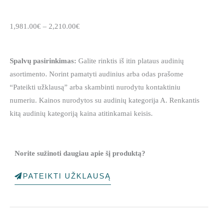
Price
1,981.00
€
–
2,210.00
€
range:
1,981.00€
Spalvų pasirinkimas:
Galite rinktis iš itin plataus audinių
through
asortimento. Norint pamatyti audinius arba odas prašome
2,210.00€
“Pateikti užklausą” arba skambinti nurodytu kontaktiniu
numeriu. Kainos nurodytos su audinių kategorija A. Renkantis
kitą audinių kategoriją kaina atitinkamai keisis.
Norite sužinoti daugiau apie šį produktą?
PATEIKTI UŽKLAUSĄ
produkto
kiekis: