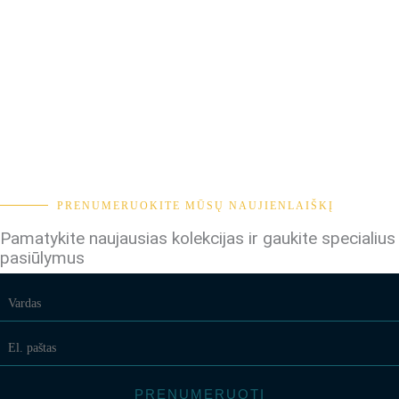
PRENUMERUOKITE MŪSŲ NAUJIENLAIŠKĮ
Pamatykite naujausias kolekcijas ir gaukite specialius
pasiūlymus
PRENUMERUOTI