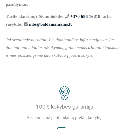
pasiūlymas.
Turite klausimų? Skambinkite:
+370 686 16818
, arba
rašykite:
info@baldainamams.lt
Jei svetainėje neradote Jus dominančios informacijos ar Jus
domina individualus užsakymas, galite mums užduoti klausimus
ir mes pasistengsime kuo skubiau į juos atsakyti.
100% kokybės garantija
Atsakome už parduodamų prekių kokybę.