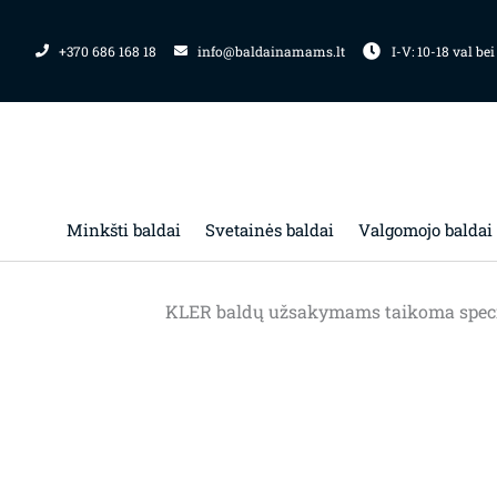
Pereiti
prie
+370 686 168 18
info@baldainamams.lt
I-V: 10-18 val bei
turinio
Minkšti baldai
Svetainės baldai
Valgomojo baldai
KLER baldų užsakymams taikoma special