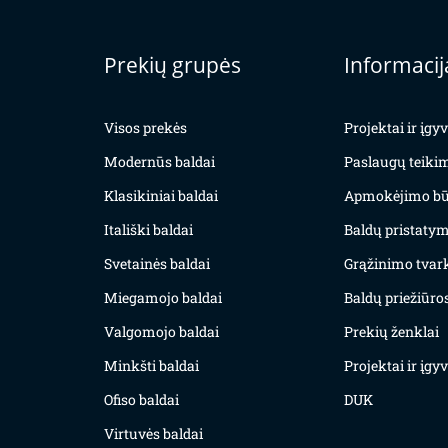
Prekių grupės
Informacij
Visos prekės
Projektai ir įg
Modernūs baldai
Paslaugų teiki
Klasikiniai baldai
Apmokėjimo bū
Itališki baldai
Baldų pristatym
Svetainės baldai
Grąžinimo tvar
Miegamojo baldai
Baldų priežiūros
Valgomojo baldai
Prekių ženklai
Minkšti baldai
Projektai ir įg
Ofiso baldai
DUK
Virtuvės baldai