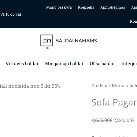
Mano paskyra
Krepšelis
Apmokėjimas
Ap
 VI: 10-16 val
Kon
Virtuvės baldai
Miegamojo baldai
Ofiso baldai
Interje
i nuolaida nuo 5 iki 25%.
Pradžia
/
Minkšti bal
Sofa Pagan
Original
C
2,635.00
€
2,240.00
€
price
p
was:
i