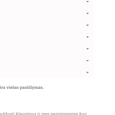
nėra viešas pasiūlymas.
 užduoti klausimus ir mes pasistengsime kuo