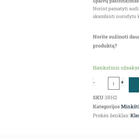
Spalvų pasirinkimas
2,635.00€.
2
Norint pamatyti audi
skambinti nurodytu 
Norite sužinoti dau
produktą?
produkto
Išankstinis užsak
kiekis:
Sofa
+
-
Paganini
SKU
3RH2
Kategorijos
Minkšti
Prekės ženklas:
Kle