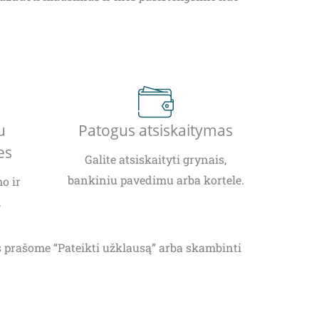
u
Patogus atsiskaitymas
es
Galite atsiskaityti grynais,
bankiniu pavedimu arba kortele.
o ir
.
as prašome “Pateikti užklausą” arba skambinti