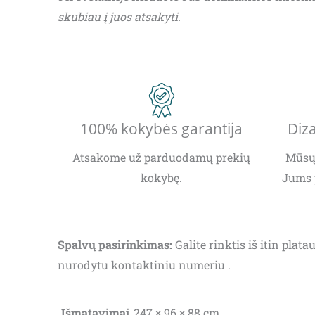
skubiau į juos atsakyti.
100% kokybės garantija
Diza
Atsakome už parduodamų prekių
Mūsų 
kokybę.
Jums 
Spalvų pasirinkimas:
Galite rinktis iš itin pla
nurodytu kontaktiniu numeriu .
Išmatavimai
247 × 96 × 88 cm