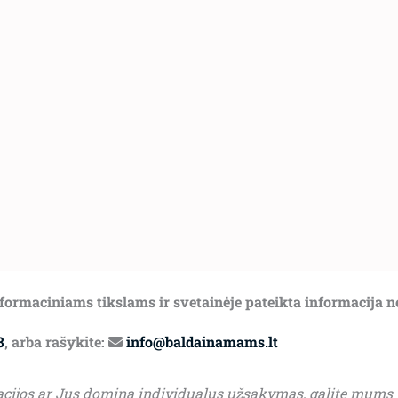
informaciniams tikslams ir svetainėje pateikta informacija 
8
, arba rašykite:
info@baldainamams.lt
acijos ar Jus domina individualus užsakymas, galite mums