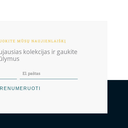
OKITE MŪSŲ NAUJIENLAIŠKĮ
jausias kolekcijas ir gaukite
iūlymus
RENUMERUOTI