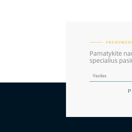
PRENUMERU
Pamatykite nau
specialius pas
P