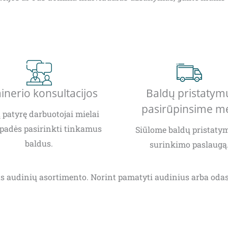
inerio konsultacijos
Baldų pristatym
pasirūpinsime m
patyrę darbuotojai mielai
padės pasirinkti tinkamus
Siūlome baldų pristatym
baldus.
surinkimo paslaugą
taus audinių asortimento. Norint pamatyti audinius arba od