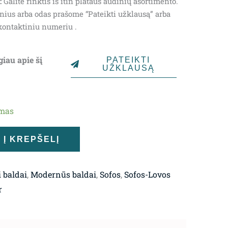
:
Galite rinktis iš itin plataus audinių asortimento.
,240.00€.
nius arba odas prašome “Pateikti užklausą” arba
kontaktiniu numeriu .
giau apie šį
PATEIKTI
UŽKLAUSĄ
ymas
Į KREPŠELĮ
 baldai
,
Modernūs baldai
,
Sofos
,
Sofos-Lovos
r