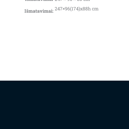
247×96(174)x88h cm
Išmatavimai: