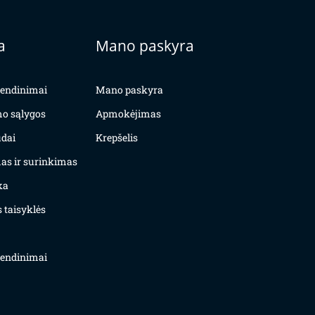
a
Mano paskyra
yvendinimai
Mano paskyra
mo sąlygos
Apmokėjimas
dai
Krepšelis
as ir surinkimas
ka
 taisyklės
yvendinimai