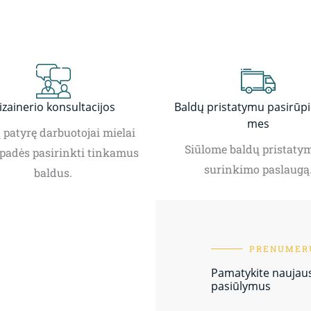
izainerio konsultacijos
Baldų pristatymu pasirūp
mes
patyrę darbuotojai mielai
Siūlome baldų pristatym
padės pasirinkti tinkamus
surinkimo paslaugą
baldus.
PRENUMERU
Pamatykite naujausi
pasiūlymus