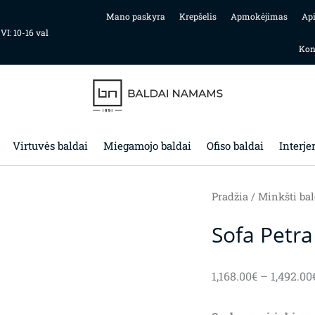
Mano paskyra
Krepšelis
Apmokėjimas
Ap
 VI: 10-16 val
Kon
Virtuvės baldai
Miegamojo baldai
Ofiso baldai
Interje
Pradžia
/
Minkšti bal
Sofa Petra
1,168.00
€
–
1,492.00