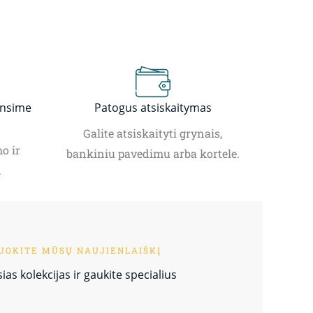
insime
Patogus atsiskaitymas
Galite atsiskaityti grynais,
o ir
bankiniu pavedimu arba kortele.
.
OKITE MŪSŲ NAUJIENLAIŠKĮ
as kolekcijas ir gaukite specialius