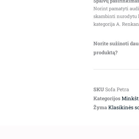
Spalvų pasirinkimas
Norint pamatyti audi
skambinti nurodytu 
kategorija A. Renkant
Norite sužinoti dau
produktą?
SKU
Sofa Petra
Kategorijos
Minkšti
Žyma
Klasikinės s