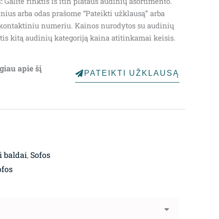
:
Galite rinktis iš itin plataus audinių asortimento.
through
nius arba odas prašome “Pateikti užklausą” arba
kontaktiniu numeriu. Kainos nurodytos su audinių
1,492.00€
is kitą audinių kategoriją kaina atitinkamai keisis.
giau apie šį
PATEIKTI UŽKLAUSĄ
 baldai
,
Sofos
ofos