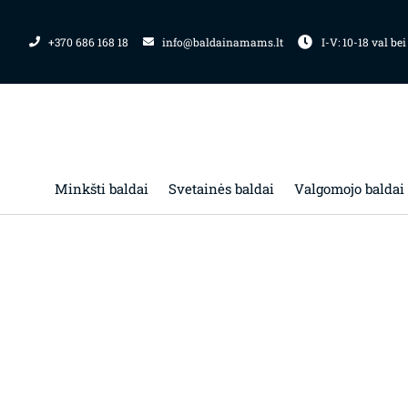
Pereiti
prie
+370 686 168 18
info@baldainamams.lt
I-V: 10-18 val bei
turinio
Minkšti baldai
Svetainės baldai
Valgomojo baldai