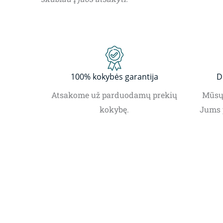
100% kokybės garantija
D
Atsakome už parduodamų prekių
Mūsų 
kokybę.
Jums 