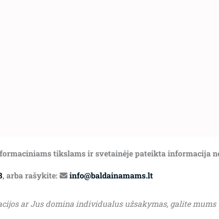
informaciniams tikslams ir svetainėje pateikta informacija 
8
, arba rašykite:
info@baldainamams.lt
acijos ar Jus domina individualus užsakymas, galite mums