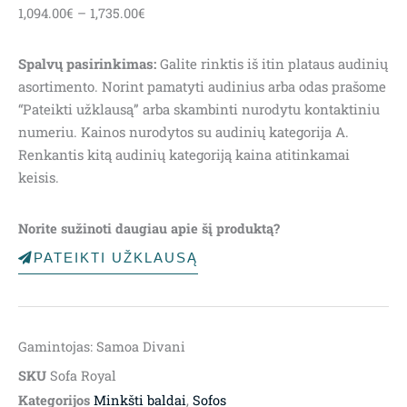
1,094.00
€
–
1,735.00
€
range:
1,094.00€
Spalvų pasirinkimas:
Galite rinktis iš itin plataus audinių
through
asortimento. Norint pamatyti audinius arba odas prašome
1,735.00€
“Pateikti užklausą” arba skambinti nurodytu kontaktiniu
numeriu. Kainos nurodytos su audinių kategorija A.
Renkantis kitą audinių kategoriją kaina atitinkamai
keisis.
Norite sužinoti daugiau apie šį produktą?
PATEIKTI UŽKLAUSĄ
Gamintojas: Samoa Divani
SKU
Sofa Royal
Kategorijos
Minkšti baldai
,
Sofos