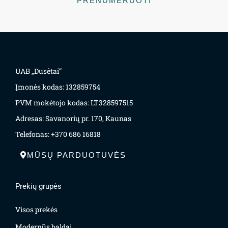
PRENUMERUOTI
UAB „Dusėtai“
Įmonės kodas: 132859754
PVM mokėtojo kodas: LT328597515
Adresas: Savanorių pr. 170, Kaunas
Telefonas: +370 686 16818
MŪSŲ PARDUOTUVĖS
Prekių grupės
Visos prekės
Modernūs baldai