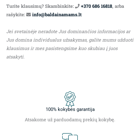
Turite klausimų? Skambinkite:
+370 686 16818
, arba
rašykite:
info@baldainamams.lt
Jei svetainėje neradote Jus dominančios informacijos ar
Jus domina individualus užsakymas, galite mums užduoti
klausimus ir mes pasistengsime kuo skubiau į juos
atsakyti.
100% kokybės garantija
Atsakome už parduodamų prekių kokybę.