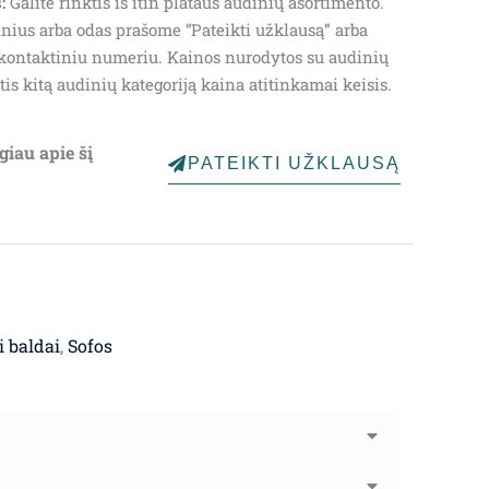
:
Galite rinktis iš itin plataus audinių asortimento.
through
nius arba odas prašome “Pateikti užklausą” arba
kontaktiniu numeriu. Kainos nurodytos su audinių
1,398.00€
is kitą audinių kategoriją kaina atitinkamai keisis.
giau apie šį
PATEIKTI UŽKLAUSĄ
 baldai
,
Sofos