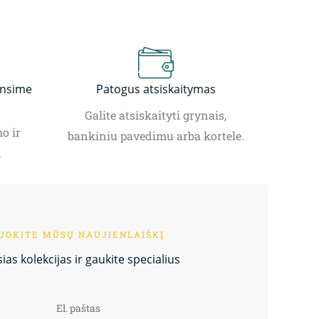
insime
Patogus atsiskaitymas
Galite atsiskaityti grynais,
o ir
bankiniu pavedimu arba kortele.
.
OKITE MŪSŲ NAUJIENLAIŠKĮ
as kolekcijas ir gaukite specialius