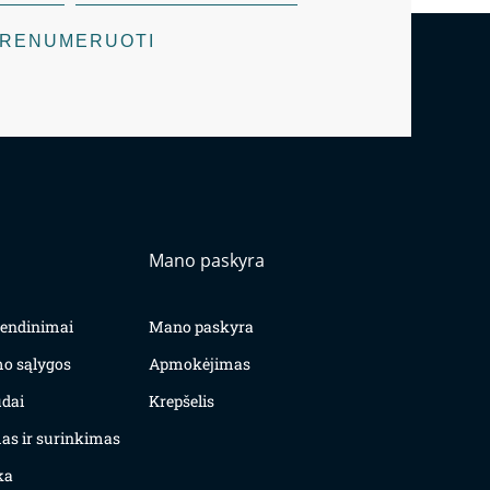
RENUMERUOTI
Mano paskyra
yvendinimai
Mano paskyra
mo sąlygos
Apmokėjimas
dai
Krepšelis
as ir surinkimas
ka