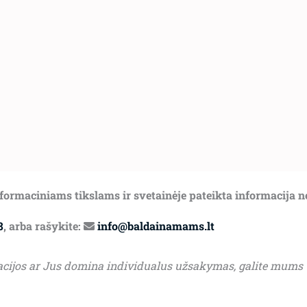
informaciniams tikslams ir svetainėje pateikta informacija 
8
, arba rašykite:
info@baldainamams.lt
acijos ar Jus domina individualus užsakymas, galite mums