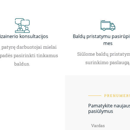
izainerio konsultacijos
Baldų pristatymu pasirūp
mes
patyrę darbuotojai mielai
Siūlome baldų pristatym
padės pasirinkti tinkamus
surinkimo paslaugą
baldus.
PRENUMERU
Pamatykite naujausi
pasiūlymus