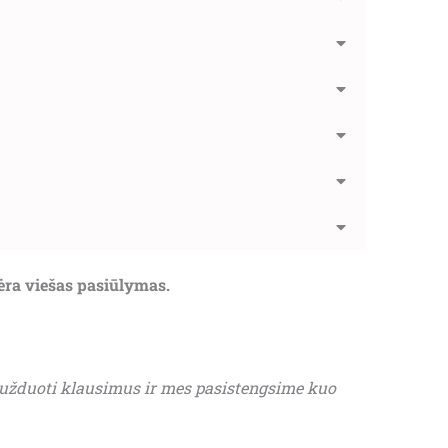
nėra viešas pasiūlymas.
 užduoti klausimus ir mes pasistengsime kuo