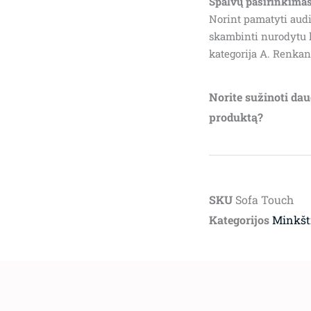
Spalvų pasirinkimas
Norint pamatyti audi
skambinti nurodytu 
kategorija A. Renkant
Norite sužinoti dau
produktą?
SKU
Sofa Touch
Kategorijos
Minkšti