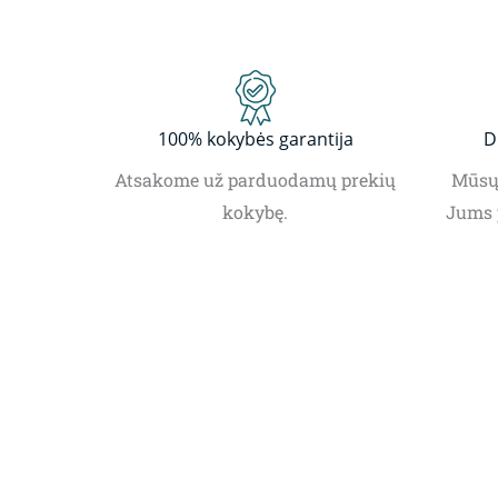
100% kokybės garantija
D
Atsakome už parduodamų prekių
Mūsų 
kokybę.
Jums 