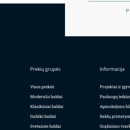
P
Prekių grupės
Informacija
Visos prekės
Projektai ir įg
Modernūs baldai
Paslaugų teiki
Klasikiniai baldai
Apmokėjimo bū
Itališki baldai
Baldų pristatym
Svetainės baldai
Grąžinimo tvar