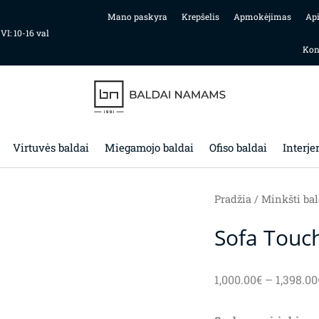
Mano paskyra
Krepšelis
Apmokėjimas
Ap
 VI: 10-16 val
Kon
Virtuvės baldai
Miegamojo baldai
Ofiso baldai
Interje
Pradžia
/
Minkšti bal
Sofa Touc
1,000.00
€
–
1,398.00