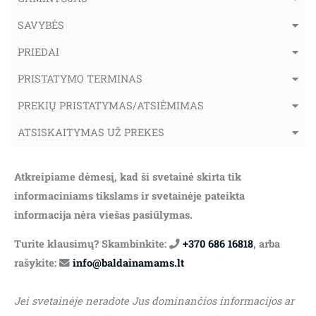
SAVYBĖS
PRIEDAI
PRISTATYMO TERMINAS
PREKIŲ PRISTATYMAS/ATSIĖMIMAS
ATSISKAITYMAS UŽ PREKES
Atkreipiame dėmesį, kad ši svetainė skirta tik
informaciniams tikslams ir svetainėje pateikta
informacija nėra viešas pasiūlymas.
Turite klausimų? Skambinkite:
+370 686 16818
, arba
rašykite:
info@baldainamams.lt
Jei svetainėje neradote Jus dominančios informacijos ar