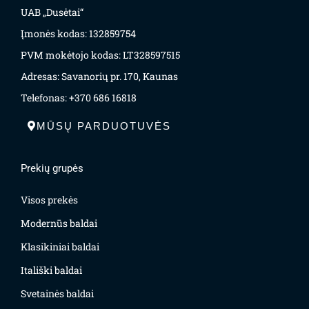
UAB „Dusėtai“
Įmonės kodas: 132859754
PVM mokėtojo kodas: LT328597515
Adresas: Savanorių pr. 170, Kaunas
Telefonas: +370 686 16818
MŪSŲ PARDUOTUVĖS
Prekių grupės
Visos prekės
Modernūs baldai
Klasikiniai baldai
Itališki baldai
Svetainės baldai