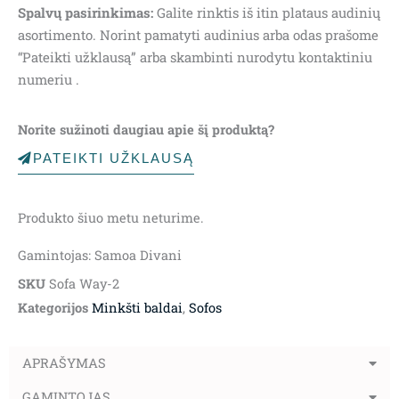
Spalvų pasirinkimas:
Galite rinktis iš itin plataus audinių
asortimento. Norint pamatyti audinius arba odas prašome
“Pateikti užklausą” arba skambinti nurodytu kontaktiniu
numeriu .
Norite sužinoti daugiau apie šį produktą?
PATEIKTI UŽKLAUSĄ
Produkto šiuo metu neturime.
Gamintojas: Samoa Divani
SKU
Sofa Way-2
Kategorijos
Minkšti baldai
,
Sofos
APRAŠYMAS
GAMINTOJAS