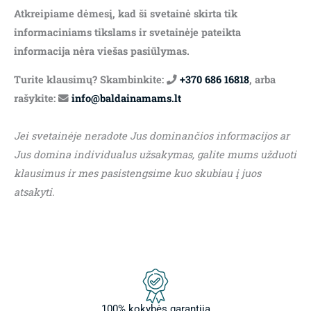
Atkreipiame dėmesį, kad ši svetainė skirta tik
informaciniams tikslams ir svetainėje pateikta
informacija nėra viešas pasiūlymas.
Turite klausimų? Skambinkite:
+370 686 16818
, arba
rašykite:
info@baldainamams.lt
Jei svetainėje neradote Jus dominančios informacijos ar
Jus domina individualus užsakymas, galite mums užduoti
klausimus ir mes pasistengsime kuo skubiau į juos
atsakyti.
100% kokybės garantija