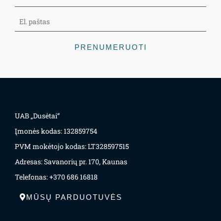
PRENUMERUOTI
UAB „Dusėtai“
Įmonės kodas: 132859754
PVM mokėtojo kodas: LT328597515
Adresas: Savanorių pr. 170, Kaunas
Telefonas: +370 686 16818
MŪSŲ PARDUOTUVĖS