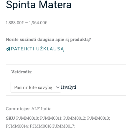
Spinta Matera
Price
1,888.00
€
–
1,964.00
€
range:
1,888.00€
Norite sužinoti daugiau apie šį produktą?
through
1,964.00€
PATEIKTI UŽKLAUSĄ
Veidrodis:
Išvalyti
Gamintojas: ALF Italia
SKU
PJMM0010; PJMM0011; PJMM0012; PJMM0013;
PJMM0014; PJMM0018;PJMM0017;