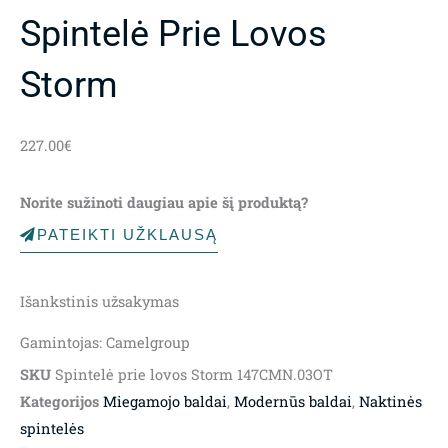
Spintelė Prie Lovos
Storm
227.00
€
Norite sužinoti daugiau apie šį produktą?
PATEIKTI UŽKLAUSĄ
Išankstinis užsakymas
Gamintojas: Camelgroup
SKU
Spintelė prie lovos Storm 147CMN.03OT
Kategorijos
Miegamojo baldai
,
Modernūs baldai
,
Naktinės
spintelės