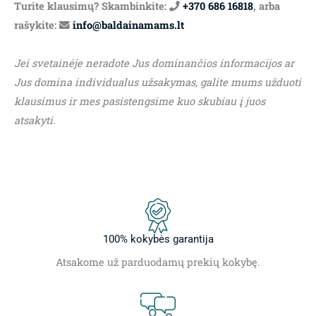
Turite klausimų? Skambinkite:
+370 686 16818
, arba
rašykite:
info@baldainamams.lt
Jei svetainėje neradote Jus dominančios informacijos ar
Jus domina individualus užsakymas, galite mums užduoti
klausimus ir mes pasistengsime kuo skubiau į juos
atsakyti.
100% kokybės garantija
Atsakome už parduodamų prekių kokybę.