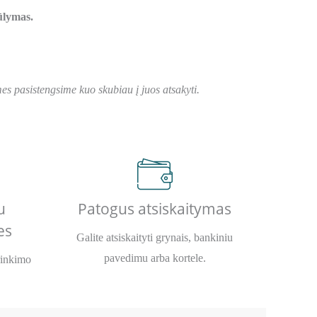
iūlymas.
s pasistengsime kuo skubiau į juos atsakyti.
u
Patogus atsiskaitymas
es
Galite atsiskaityti grynais, bankiniu
pavedimu arba kortele.
rinkimo