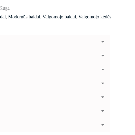
 Kuga
ldai
,
Modernūs baldai
,
Valgomojo baldai
,
Valgomojo kėdės