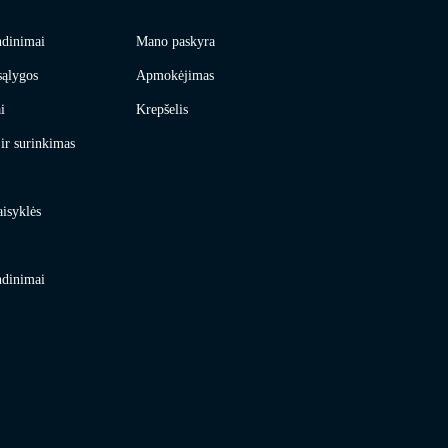
ndinimai
Mano paskyra
sąlygos
Apmokėjimas
i
Krepšelis
ir surinkimas
aisyklės
ndinimai