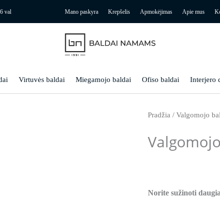
6 val
Mano paskyra
Krepšelis
Apmokėjimas
Apie mus
Ko
dai
Virtuvės baldai
Miegamojo baldai
Ofiso baldai
Interjero 
Pradžia
/
Valgomojo ba
Valgomojo
Norite sužinoti daugi