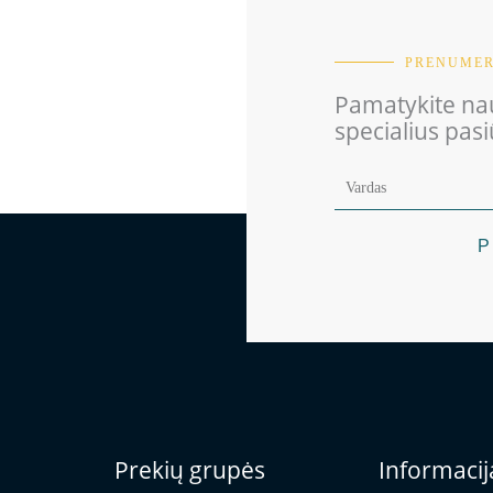
PRENUMER
Pamatykite nau
specialius pas
P
Prekių grupės
Informacij