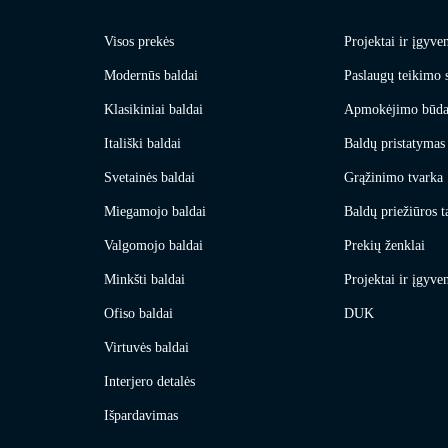
Visos prekės
Projektai ir įgyve
Modernūs baldai
Paslaugų teikimo 
Klasikiniai baldai
Apmokėjimo būda
Itališki baldai
Baldų pristatymas 
Svetainės baldai
Grąžinimo tvarka
Miegamojo baldai
Baldų priežiūros t
Valgomojo baldai
Prekių ženklai
Minkšti baldai
Projektai ir įgyve
Ofiso baldai
DUK
Virtuvės baldai
Interjero detalės
Išpardavimas