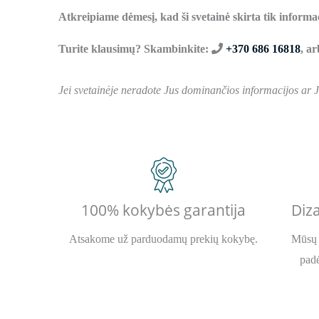
Atkreipiame dėmesį, kad ši svetainė skirta tik informa
Turite klausimų? Skambinkite:
+370 686 16818
, a
Jei svetainėje neradote Jus dominančios informacijos ar 
100% kokybės garantija
Diza
Atsakome už parduodamų prekių kokybę.
Mūsų 
padė