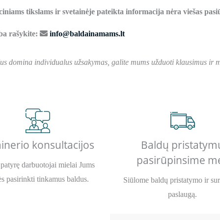
ciniams tikslams ir svetainėje pateikta informacija nėra viešas pas
rba rašykite:
info@baldainamams.lt
Jus domina individualus užsakymas, galite mums užduoti klausimus ir me
inerio konsultacijos
Baldų pristatym
pasirūpinsime m
patyrę darbuotojai mielai Jums
s pasirinkti tinkamus baldus.
Siūlome baldų pristatymo ir su
paslaugą.