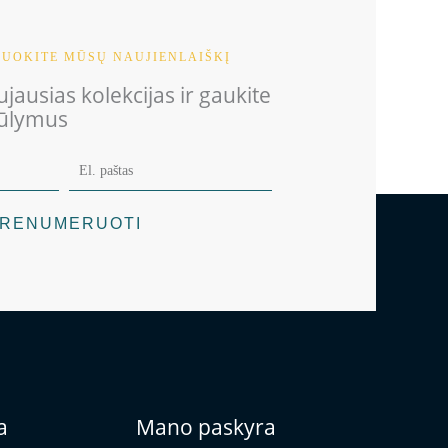
UOKITE MŪSŲ NAUJIENLAIŠKĮ
jausias kolekcijas ir gaukite
iūlymus
RENUMERUOTI
a
Mano paskyra