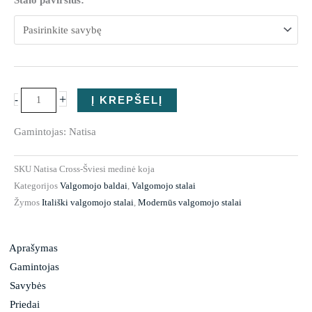
+
-
Į KREPŠELĮ
Gamintojas: Natisa
SKU
Natisa Cross-Šviesi medinė koja
Kategorijos
Valgomojo baldai
,
Valgomojo stalai
Žymos
Itališki valgomojo stalai
,
Modernūs valgomojo stalai
Aprašymas
Gamintojas
Savybės
Priedai