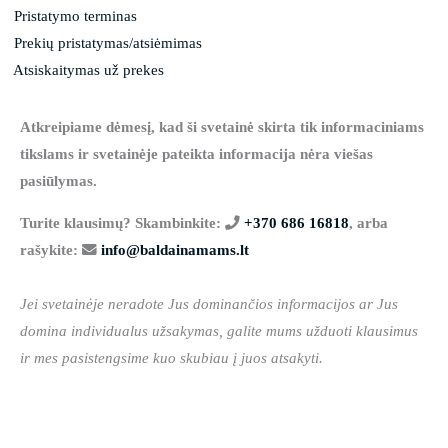
Pristatymo terminas
Prekių pristatymas/atsiėmimas
Atsiskaitymas už prekes
Atkreipiame dėmesį, kad ši svetainė skirta tik informaciniams
tikslams ir svetainėje pateikta informacija nėra viešas
pasiūlymas.
Turite klausimų? Skambinkite:
+370 686 16818
, arba
rašykite:
info@baldainamams.lt
Jei svetainėje neradote Jus dominančios informacijos ar Jus
domina individualus užsakymas, galite mums užduoti klausimus
ir mes pasistengsime kuo skubiau į juos atsakyti.