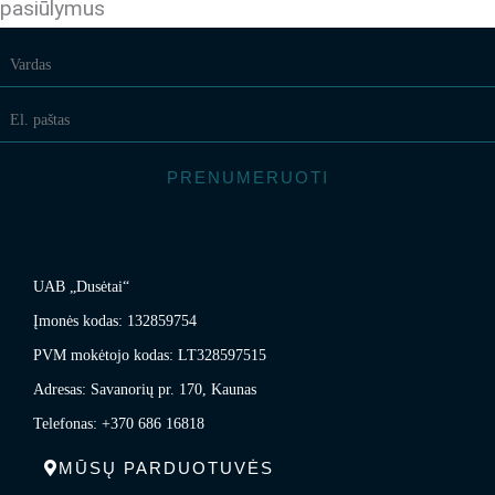
pasiūlymus
PRENUMERUOTI
UAB „Dusėtai“
Įmonės kodas: 132859754
PVM mokėtojo kodas: LT328597515
Adresas: Savanorių pr. 170, Kaunas
Telefonas: +370 686 16818
MŪSŲ PARDUOTUVĖS