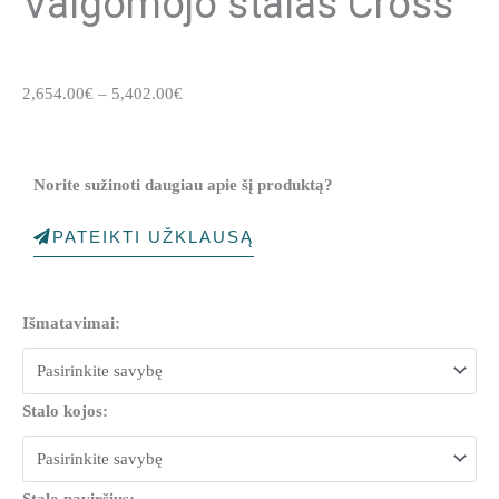
Valgomojo stalas Cross
Price
2,654.00
€
–
5,402.00
€
range:
2,654.00€
through
Norite sužinoti daugiau apie šį produktą?
5,402.00€
PATEIKTI UŽKLAUSĄ
produkto
Išmatavimai:
kiekis:
Valgomojo
stalas
Stalo kojos:
Cross
Stalo paviršius: