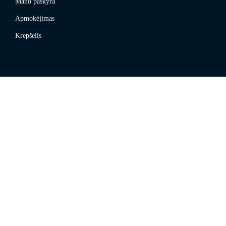
Mano paskyra
Apmokėjimas
Krepšelis