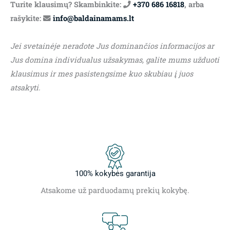
Turite klausimų? Skambinkite:
+370 686 16818
, arba
rašykite:
info@baldainamams.lt
Jei svetainėje neradote Jus dominančios informacijos ar
Jus domina individualus užsakymas, galite mums užduoti
klausimus ir mes pasistengsime kuo skubiau į juos
atsakyti.
100% kokybės garantija
Atsakome už parduodamų prekių kokybę.