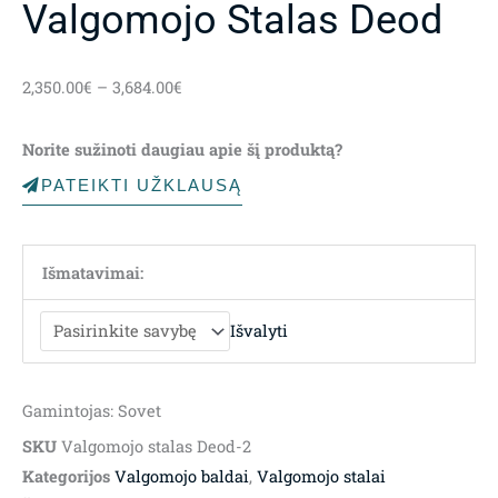
Valgomojo Stalas Deod
Price
2,350.00
€
–
3,684.00
€
range:
2,350.00€
Norite sužinoti daugiau apie šį produktą?
through
3,684.00€
PATEIKTI UŽKLAUSĄ
Išmatavimai:
Išvalyti
Gamintojas: Sovet
SKU
Valgomojo stalas Deod-2
Kategorijos
Valgomojo baldai
,
Valgomojo stalai