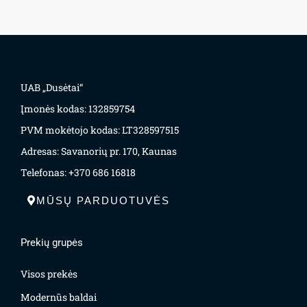
UAB „Dusėtai“
Įmonės kodas: 132859754
PVM mokėtojo kodas: LT328597515
Adresas: Savanorių pr. 170, Kaunas
Telefonas: +370 686 16818
MŪSŲ PARDUOTUVĖS
Prekių grupės
Visos prekės
Modernūs baldai