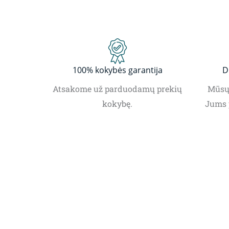
100% kokybės garantija
D
Atsakome už parduodamų prekių
Mūsų 
kokybę.
Jums 