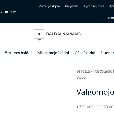
Mano paskyra
Krepšelis
Apmokėjimas
Ap
 VI: 10-16 val
Kon
Virtuvės baldai
Miegamojo baldai
Ofiso baldai
Interje
Pradžia
/
Valgomojo 
Wood
Valgomojo
1,753.00
€
–
2,350.00