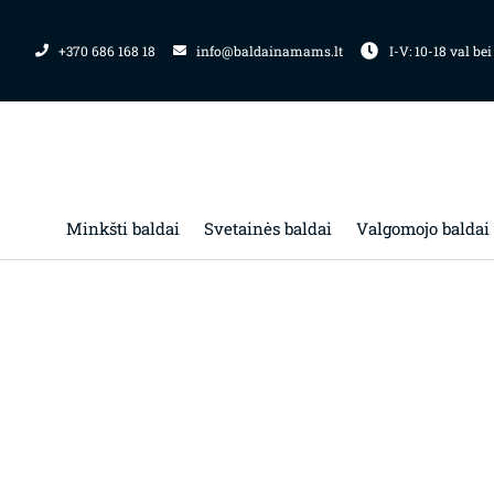
Pereiti
prie
+370 686 168 18
info@baldainamams.lt
I-V: 10-18 val bei
turinio
Minkšti baldai
Svetainės baldai
Valgomojo baldai