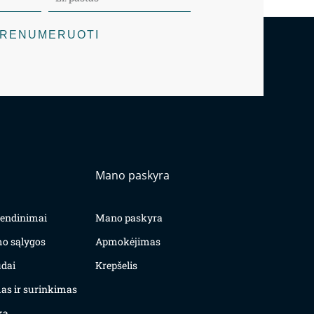
RENUMERUOTI
Mano paskyra
yvendinimai
Mano paskyra
mo sąlygos
Apmokėjimas
dai
Krepšelis
as ir surinkimas
ka