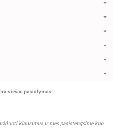
nėra viešas pasiūlymas.
 užduoti klausimus ir mes pasistengsime kuo