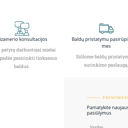
izainerio konsultacijos
Baldų pristatymu pasirūp
mes
patyrę darbuotojai mielai
Siūlome baldų pristatym
padės pasirinkti tinkamus
surinkimo paslaugą
baldus.
PRENUMERU
Pamatykite naujausi
pasiūlymus