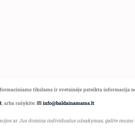
informaciniams tikslams ir svetainėje pateikta informacija 
8
, arba rašykite:
info@baldainamams.lt
acijos ar Jus domina individualus užsakymas, galite mums