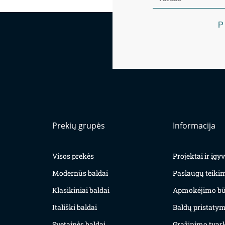
P
Prekių grupės
Informacija
Visos prekės
Projektai ir įg
Modernūs baldai
Paslaugų teiki
Klasikiniai baldai
Apmokėjimo bū
Itališki baldai
Baldų pristatym
Svetainės baldai
Grąžinimo tvar