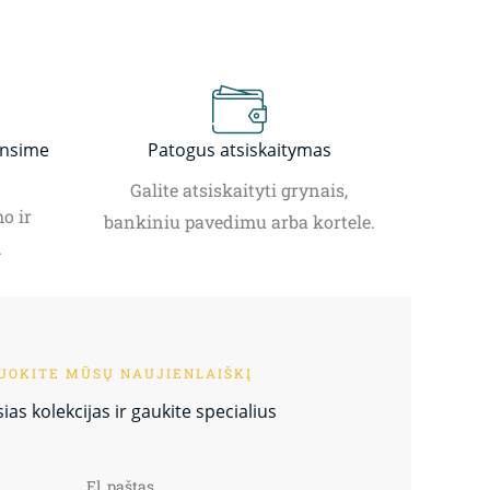
insime
Patogus atsiskaitymas
Galite atsiskaityti grynais,
o ir
bankiniu pavedimu arba kortele.
.
OKITE MŪSŲ NAUJIENLAIŠKĮ
as kolekcijas ir gaukite specialius