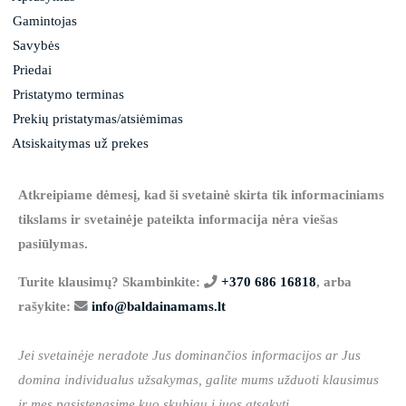
Gamintojas
Savybės
Priedai
Pristatymo terminas
Prekių pristatymas/atsiėmimas
Atsiskaitymas už prekes
Atkreipiame dėmesį, kad ši svetainė skirta tik informaciniams
tikslams ir svetainėje pateikta informacija nėra viešas
pasiūlymas.
Turite klausimų? Skambinkite:
+370 686 16818
, arba
rašykite:
info@baldainamams.lt
Jei svetainėje neradote Jus dominančios informacijos ar Jus
domina individualus užsakymas, galite mums užduoti klausimus
ir mes pasistengsime kuo skubiau į juos atsakyti.