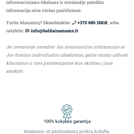
informaciniams tikslams ir svetainėje pateikta
informacija nėra viešas pasiūlymas.
Turite klausimų? Skambinkite:
+370 686 16818
, arba
rašykite:
info@baldainamams.lt
Jei svetainėje neradote Jus dominančios informacijos ar
Jus domina individualus užsakymas, galite mums užduoti
klausimus ir mes pasistengsime kuo skubiau į juos
atsakyti.
100% kokybės garantija
Atsakome už parduodamų prekių kokybę.