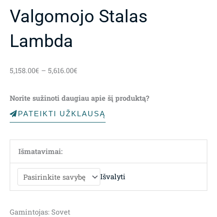
Valgomojo Stalas
Lambda
Price
5,158.00
€
–
5,616.00
€
range:
5,158.00€
Norite sužinoti daugiau apie šį produktą?
through
5,616.00€
PATEIKTI UŽKLAUSĄ
Išmatavimai:
Išvalyti
Gamintojas: Sovet