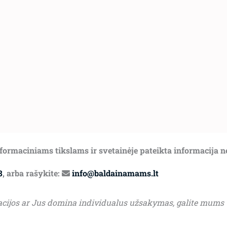
informaciniams tikslams ir svetainėje pateikta informacija 
8
, arba rašykite:
info@baldainamams.lt
acijos ar Jus domina individualus užsakymas, galite mums