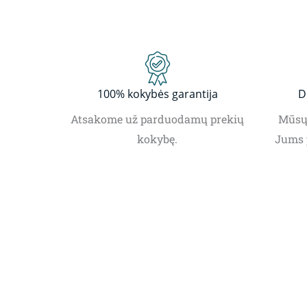
100% kokybės garantija
D
Atsakome už parduodamų prekių
Mūsų 
kokybę.
Jums 