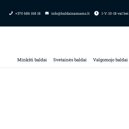
Pereiti
prie
+370 686 168 18
info@baldainamams.lt
I-V: 10-18 val bei
turinio
Minkšti baldai
Svetainės baldai
Valgomojo baldai