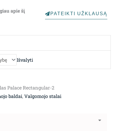
3,456.00€
giau apie šį
PATEIKTI UŽKLAUSĄ
through
4,459.00€
Išvalyti
las Palace Rectangular-2
ojo baldai
,
Valgomojo stalai