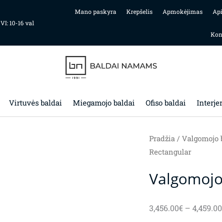
Mano paskyra
Krepšelis
Apmokėjimas
Ap
 VI: 10-16 val
Kon
Virtuvės baldai
Miegamojo baldai
Ofiso baldai
Interje
Pradžia
/
Valgomojo 
Rectangular
Valgomojo 
3,456.00
€
–
4,459.00