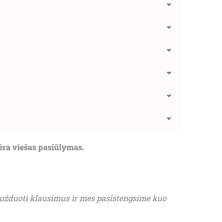
nėra viešas pasiūlymas.
 užduoti klausimus ir mes pasistengsime kuo