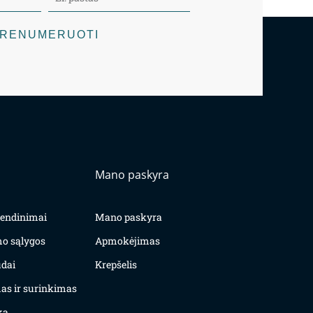
RENUMERUOTI
Mano paskyra
yvendinimai
Mano paskyra
mo sąlygos
Apmokėjimas
dai
Krepšelis
as ir surinkimas
ka