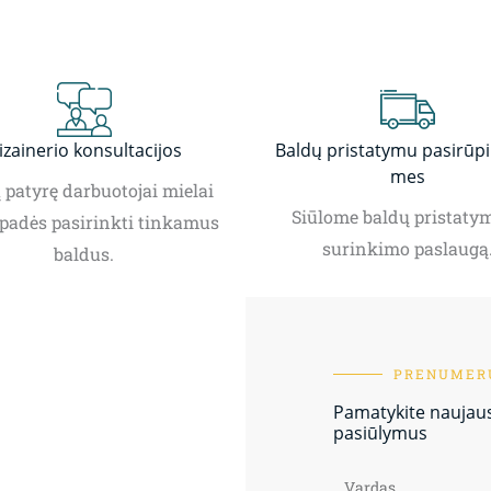
izainerio konsultacijos
Baldų pristatymu pasirūp
mes
patyrę darbuotojai mielai
Siūlome baldų pristatym
padės pasirinkti tinkamus
surinkimo paslaugą
baldus.
PRENUMERU
Pamatykite naujausi
pasiūlymus