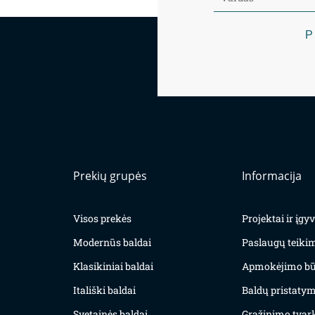
P
Prekių grupės
Informacija
Visos prekės
Projektai ir įg
Modernūs baldai
Paslaugų teiki
Klasikiniai baldai
Apmokėjimo bū
Itališki baldai
Baldų pristatym
Svetainės baldai
Grąžinimo tvar