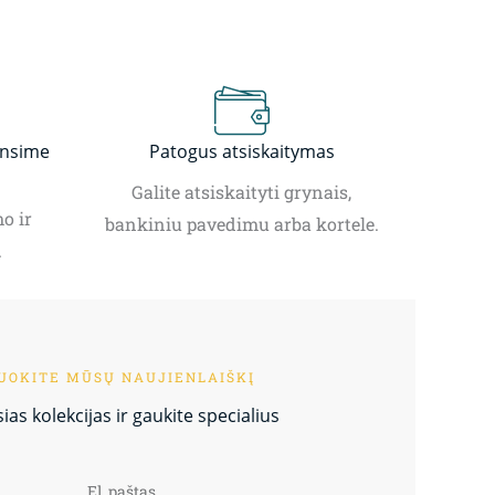
insime
Patogus atsiskaitymas
Galite atsiskaityti grynais,
o ir
bankiniu pavedimu arba kortele.
.
OKITE MŪSŲ NAUJIENLAIŠKĮ
as kolekcijas ir gaukite specialius