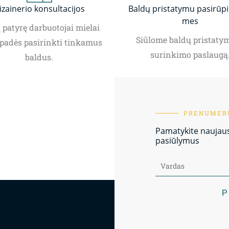
izainerio konsultacijos
Baldų pristatymu pasirūp
mes
patyrę darbuotojai mielai
Siūlome baldų pristatym
padės pasirinkti tinkamus
surinkimo paslaugą
baldus.
PRENUMERU
Pamatykite naujausi
pasiūlymus
P