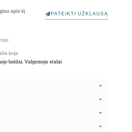
giau apie šį
PATEIKTI UŽKLAUSĄ
ymas
lta koja
ojo baldai
,
Valgomojo stalai