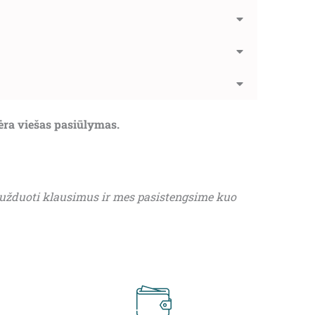
nėra viešas pasiūlymas.
 užduoti klausimus ir mes pasistengsime kuo