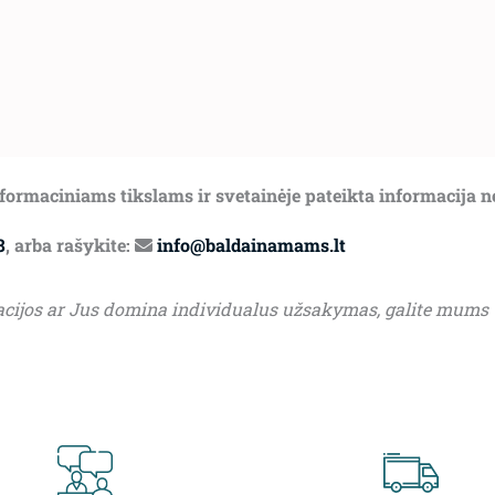
informaciniams tikslams ir svetainėje pateikta informacija 
8
, arba rašykite:
info@baldainamams.lt
acijos ar Jus domina individualus užsakymas, galite mums