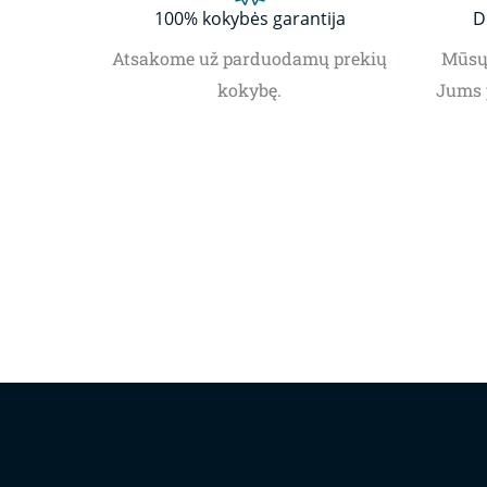
100% kokybės garantija
D
Atsakome už parduodamų prekių
Mūsų 
kokybę.
Jums 