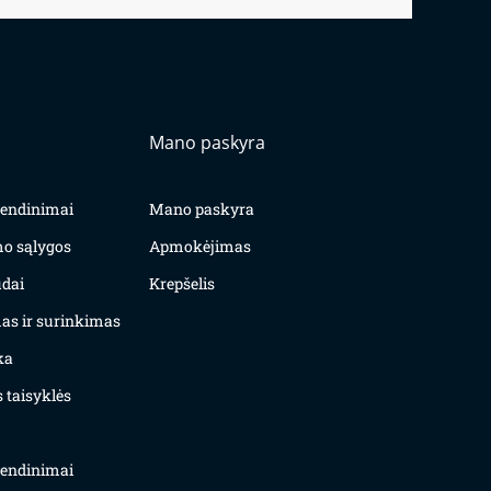
Mano paskyra
yvendinimai
Mano paskyra
mo sąlygos
Apmokėjimas
dai
Krepšelis
as ir surinkimas
ka
 taisyklės
yvendinimai