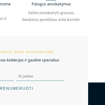
insime
Patogus atsiskaitymas
Galite atsiskaityti grynais,
o ir
bankiniu pavedimu arba kortele.
.
OKITE MŪSŲ NAUJIENLAIŠKĮ
as kolekcijas ir gaukite specialius
RENUMERUOTI