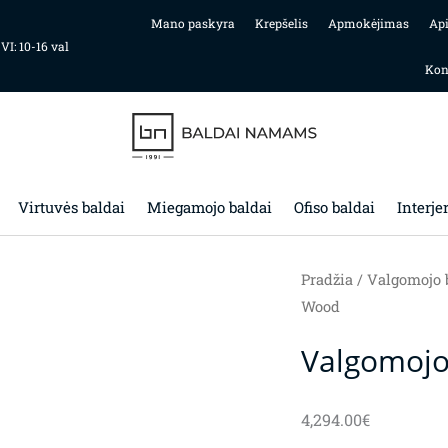
Mano paskyra
Krepšelis
Apmokėjimas
Ap
 VI: 10-16 val
Kon
Virtuvės baldai
Miegamojo baldai
Ofiso baldai
Interje
Pradžia
/
Valgomojo 
Wood
Valgomojo
4,294.00
€