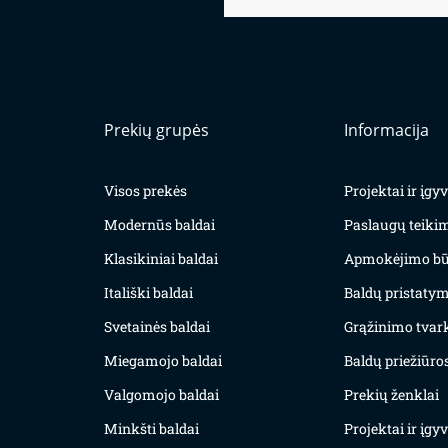
Prekių grupės
Informacija
Visos prekės
Projektai ir įg
Modernūs baldai
Paslaugų teiki
Klasikiniai baldai
Apmokėjimo bū
Itališki baldai
Baldų pristatym
Svetainės baldai
Grąžinimo tvar
Miegamojo baldai
Baldų priežiūros
Valgomojo baldai
Prekių ženklai
Minkšti baldai
Projektai ir įg