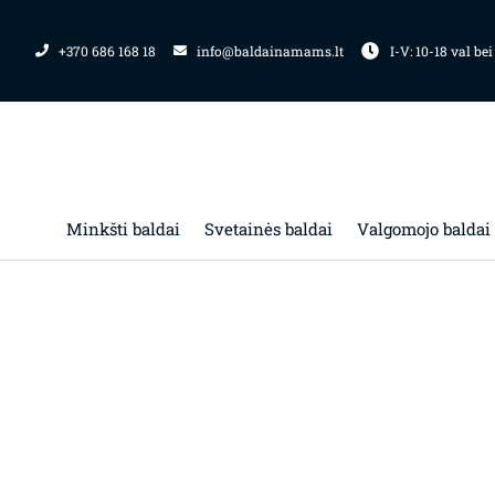
Pereiti
prie
+370 686 168 18
info@baldainamams.lt
I-V: 10-18 val bei
turinio
Minkšti baldai
Svetainės baldai
Valgomojo baldai