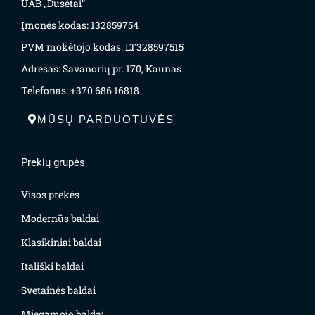
UAB „Dusėtai“
Įmonės kodas: 132859754
PVM mokėtojo kodas: LT328597515
Adresas: Savanorių pr. 170, Kaunas
Telefonas: +370 686 16818
MŪSŲ PARDUOTUVĖS
Prekių grupės
Visos prekės
Modernūs baldai
Klasikiniai baldai
Itališki baldai
Svetainės baldai
Miegamojo baldai