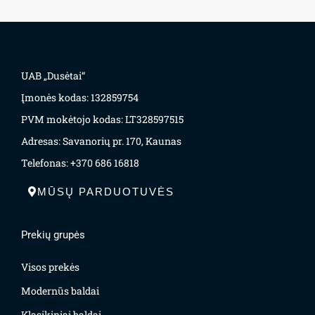
UAB „Dusėtai“
Įmonės kodas: 132859754
PVM mokėtojo kodas: LT328597515
Adresas: Savanorių pr. 170, Kaunas
Telefonas: +370 686 16818
MŪSŲ PARDUOTUVĖS
Prekių grupės
Visos prekės
Modernūs baldai
Klasikiniai baldai