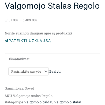
Valgomojo Stalas Regolo
Price
3,151.00
€
–
5,489.00
€
range:
3,151.00€
Norite sužinoti daugiau apie šį produktą?
through
5,489.00€
PATEIKTI UŽKLAUSĄ
Išmatavimai:
Išvalyti
Gamintojas: Sovet
SKU
Valgomojo stalas Regolo
Kategorijos
Valgomojo baldai
,
Valgomojo stalai