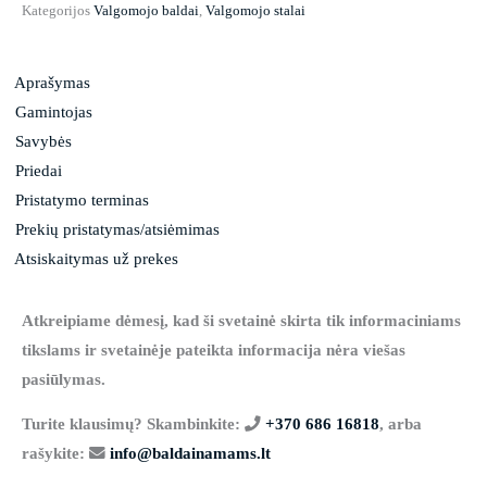
Kategorijos
Valgomojo baldai
,
Valgomojo stalai
Aprašymas
Gamintojas
Savybės
Priedai
Pristatymo terminas
Prekių pristatymas/atsiėmimas
Atsiskaitymas už prekes
Atkreipiame dėmesį, kad ši svetainė skirta tik informaciniams
tikslams ir svetainėje pateikta informacija nėra viešas
pasiūlymas.
Turite klausimų? Skambinkite:
+370 686 16818
, arba
rašykite:
info@baldainamams.lt