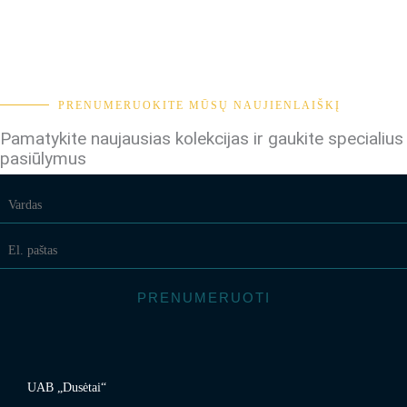
PRENUMERUOKITE MŪSŲ NAUJIENLAIŠKĮ
Pamatykite naujausias kolekcijas ir gaukite specialius
pasiūlymus
PRENUMERUOTI
UAB „Dusėtai“