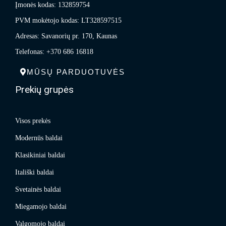
Įmonės kodas: 132859754
PVM mokėtojo kodas: LT328597515
Adresas: Savanorių pr. 170, Kaunas
Telefonas: +370 686 16818
MŪSŲ PARDUOTUVĖS
Prekių grupės
Visos prekės
Modernūs baldai
Klasikiniai baldai
Itališki baldai
Svetainės baldai
Miegamojo baldai
Valgomojo baldai