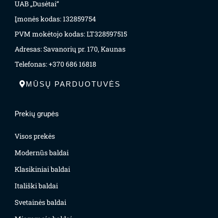
UAB „Dusėtai“
Įmonės kodas: 132859754
PVM mokėtojo kodas: LT328597515
Adresas: Savanorių pr. 170, Kaunas
Telefonas: +370 686 16818
MŪSŲ PARDUOTUVĖS
Prekių grupės
Visos prekės
Modernūs baldai
Klasikiniai baldai
Itališki baldai
Svetainės baldai