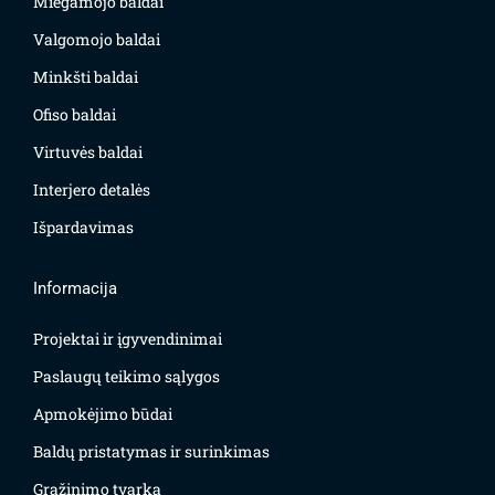
Miegamojo baldai
Valgomojo baldai
Minkšti baldai
Ofiso baldai
Virtuvės baldai
Interjero detalės
Išpardavimas
Informacija
Projektai ir įgyvendinimai
Paslaugų teikimo sąlygos
Apmokėjimo būdai
Baldų pristatymas ir surinkimas
Grąžinimo tvarka