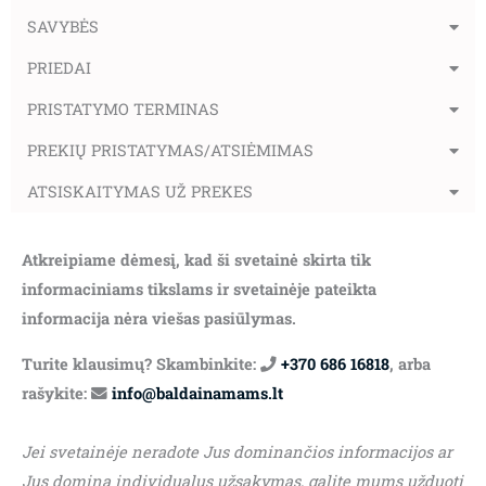
SAVYBĖS
PRIEDAI
PRISTATYMO TERMINAS
PREKIŲ PRISTATYMAS/ATSIĖMIMAS
ATSISKAITYMAS UŽ PREKES
Atkreipiame dėmesį, kad ši svetainė skirta tik
informaciniams tikslams ir svetainėje pateikta
informacija nėra viešas pasiūlymas.
Turite klausimų? Skambinkite:
+370 686 16818
, arba
rašykite:
info@baldainamams.lt
Jei svetainėje neradote Jus dominančios informacijos ar
Jus domina individualus užsakymas, galite mums užduoti