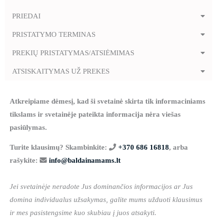
PRIEDAI
PRISTATYMO TERMINAS
PREKIŲ PRISTATYMAS/ATSIĖMIMAS
ATSISKAITYMAS UŽ PREKES
Atkreipiame dėmesį, kad ši svetainė skirta tik informaciniams
tikslams ir svetainėje pateikta informacija nėra viešas
pasiūlymas.
Turite klausimų? Skambinkite:
+370 686 16818
, arba
rašykite:
info@baldainamams.lt
Jei svetainėje neradote Jus dominančios informacijos ar Jus
domina individualus užsakymas, galite mums užduoti klausimus
ir mes pasistengsime kuo skubiau į juos atsakyti.