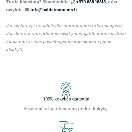
Turite klausimų? Skambinkite:
+370 686 16818
, arba
rašykite:
info@baldainamams.lt
Jei svetainėje neradote Jus dominančios informacijos ar
Jus domina individualus užsakymas, galite mums užduoti
klausimus ir mes pasistengsime kuo skubiau į juos
atsakyti.
100% kokybės garantija
Atsakome už parduodamų prekių kokybę.