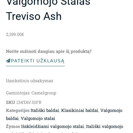
Valgomojo Stalas
Treviso Ash
2,199.00
€
Norite sužinoti daugiau apie šį produktą?
PATEIKTI UŽKLAUSĄ
Išankstinis užsakymas
Gamintojas: Camelgroup
SKU
134TAV.01FR
Kategorijos
Itališki baldai
,
Klasikiniai baldai
,
Valgomojo
baldai
,
Valgomojo stalai
Žymos
Išskleidžiami valgomojo stalai
,
Itališki valgomojo