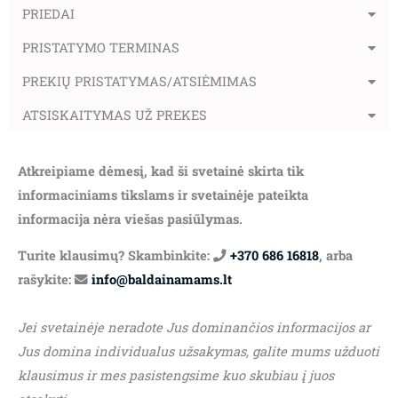
PRIEDAI
PRISTATYMO TERMINAS
PREKIŲ PRISTATYMAS/ATSIĖMIMAS
ATSISKAITYMAS UŽ PREKES
Atkreipiame dėmesį, kad ši svetainė skirta tik
informaciniams tikslams ir svetainėje pateikta
informacija nėra viešas pasiūlymas.
Turite klausimų? Skambinkite:
+370 686 16818
, arba
rašykite:
info@baldainamams.lt
Jei svetainėje neradote Jus dominančios informacijos ar
Jus domina individualus užsakymas, galite mums užduoti
klausimus ir mes pasistengsime kuo skubiau į juos