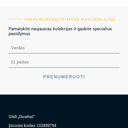
PRENUMERUOKITE MŪSŲ NAUJIENLAIŠKĮ
Pamatykite naujausias kolekcijas ir gaukite specialius
pasiūlymus
PRENUMERUOTI
UAB „Dusėtai“
Įmonės kodas: 132859754