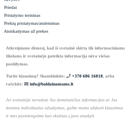
Priedai
Pristatymo terminas
Prekių pristatymas/atsiėmimas
Atsiskaitymas už prekes
Atkreipiame dėmesį, kad ši svetainė skirta tik informaciniams
tikslams ir svetainėje pateikta informacija nėra viešas
pasiūlymas.
Turite klausimų? Skambinkite:
+370 686 16818
, arba
rašykite:
info@baldainamams.lt
Jei svetainėje neradote Jus dominančios informacijos ar Jus
domina individualus užsakymas, galite mums užduoti klausimus
ir mes pasistengsime kuo skubiau į juos atsakyti.