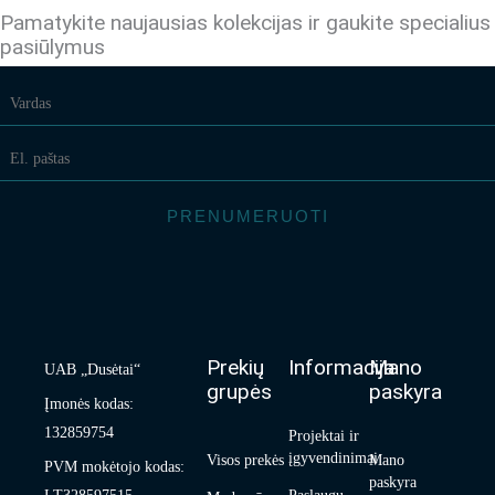
Pamatykite naujausias kolekcijas ir gaukite specialius
pasiūlymus
PRENUMERUOTI
Prekių
Informacija
Mano
UAB „Dusėtai“
grupės
paskyra
Įmonės kodas:
132859754
Projektai ir
įgyvendinimai
Visos prekės
Mano
PVM mokėtojo kodas:
paskyra