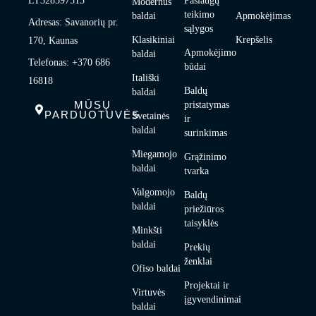
LT328597515
Paslaugų
Modernūs
teikimo
baldai
Apmokėjimas
Adresas: Savanorių pr.
sąlygos
Klasikiniai
Krepšelis
170, Kaunas
Apmokėjimo
baldai
Telefonas: +370 686
būdai
Itališki
16818
Baldų
baldai
MŪSŲ
pristatymas
PARDUOTUVĖS
Svetainės
ir
baldai
surinkimas
Miegamojo
Grąžinimo
baldai
tvarka
Valgomojo
Baldų
baldai
priežiūros
taisyklės
Minkšti
baldai
Prekių
ženklai
Ofiso baldai
Projektai ir
Virtuvės
įgyvendinimai
baldai