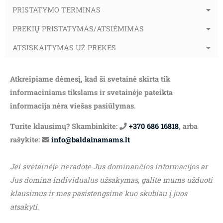
PRISTATYMO TERMINAS
PREKIŲ PRISTATYMAS/ATSIĖMIMAS
ATSISKAITYMAS UŽ PREKES
Atkreipiame dėmesį, kad ši svetainė skirta tik
informaciniams tikslams ir svetainėje pateikta
informacija nėra viešas pasiūlymas.
Turite klausimų? Skambinkite:
+370 686 16818
, arba
rašykite:
info@baldainamams.lt
Jei svetainėje neradote Jus dominančios informacijos ar
Jus domina individualus užsakymas, galite mums užduoti
klausimus ir mes pasistengsime kuo skubiau į juos
atsakyti.