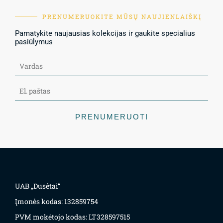
PRENUMERUOKITE MŪSŲ NAUJIENLAIŠKĮ
Pamatykite naujausias kolekcijas ir gaukite specialius
pasiūlymus
PRENUMERUOTI
UAB „Dusėtai“
Įmonės kodas: 132859754
PVM mokėtojo kodas: LT328597515