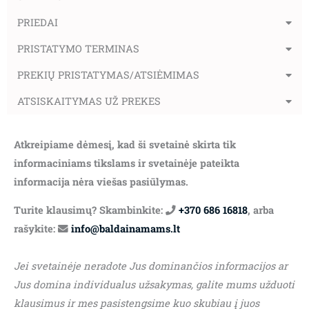
PRIEDAI
PRISTATYMO TERMINAS
PREKIŲ PRISTATYMAS/ATSIĖMIMAS
ATSISKAITYMAS UŽ PREKES
Atkreipiame dėmesį, kad ši svetainė skirta tik
informaciniams tikslams ir svetainėje pateikta
informacija nėra viešas pasiūlymas.
Turite klausimų? Skambinkite:
+370 686 16818
, arba
rašykite:
info@baldainamams.lt
Jei svetainėje neradote Jus dominančios informacijos ar
Jus domina individualus užsakymas, galite mums užduoti
klausimus ir mes pasistengsime kuo skubiau į juos