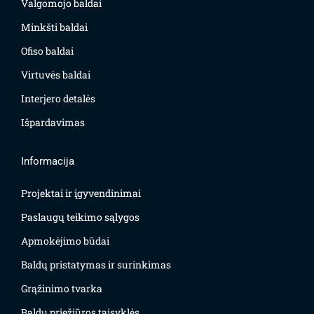
Valgomojo baldai
Minkšti baldai
Ofiso baldai
Virtuvės baldai
Interjero detalės
Išpardavimas
Informacija
Projektai ir įgyvendinimai
Paslaugų teikimo sąlygos
Apmokėjimo būdai
Baldų pristatymas ir surinkimas
Grąžinimo tvarka
Baldų priežiūros taisyklės