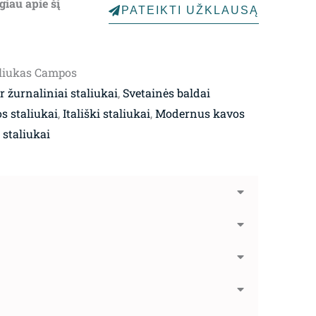
giau apie šį
PATEIKTI UŽKLAUSĄ
aliukas Campos
r žurnaliniai staliukai
,
Svetainės baldai
os staliukai
,
Itališki staliukai
,
Modernus kavos
 staliukai