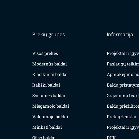
Prekių grupės
Informacija
Visos prekės
Projektai ir įg
Modernūs baldai
Paslaugų teiki
Klasikiniai baldai
Apmokėjimo bū
Itališki baldai
Baldų pristatym
Svetainės baldai
Grąžinimo tvar
Miegamojo baldai
Baldų priežiūros
Valgomojo baldai
Prekių ženklai
Minkšti baldai
Projektai ir įg
Ofiso baldai
DUK