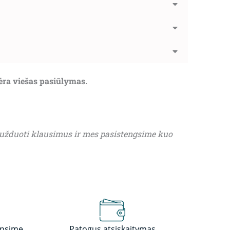
nėra viešas pasiūlymas.
 užduoti klausimus ir mes pasistengsime kuo
insime
Patogus atsiskaitymas