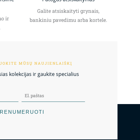
Galite atsiskaityti grynais,
o ir
bankiniu pavedimu arba kortele.
.
OKITE MŪSŲ NAUJIENLAIŠKĮ
as kolekcijas ir gaukite specialius
RENUMERUOTI