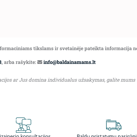
informaciniams tikslams ir svetainėje pateikta informacija 
8
, arba rašykite:
info@baldainamams.lt
acijos ar Jus domina individualus užsakymas, galite mums
izainerio konsultacijos
Baldų pristatymu pasirūp