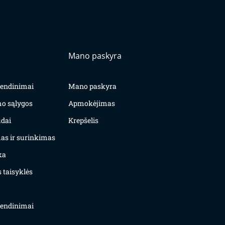
Mano paskyra
yvendinimai
Mano paskyra
mo sąlygos
Apmokėjimas
dai
Krepšelis
as ir surinkimas
ka
 taisyklės
yvendinimai