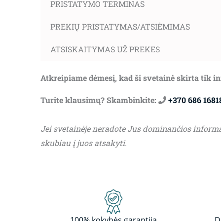
PRISTATYMO TERMINAS
PREKIŲ PRISTATYMAS/ATSIĖMIMAS
ATSISKAITYMAS UŽ PREKES
Atkreipiame dėmesį, kad ši svetainė skirta tik 
Turite klausimų? Skambinkite:
+370 686 1681
Jei svetainėje neradote Jus dominančios inform
skubiau į juos atsakyti.
100% kokybės garantija
D