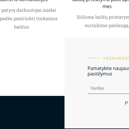
mes
patyrę darbuotojai mielai
Siūlome baldų pristatym
padės pasirinkti tinkamus
surinkimo paslaugą
baldus.
PRENUMERU
Pamatykite naujausi
pasiūlymus
P