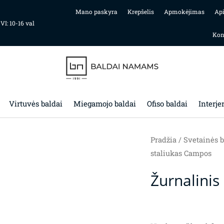
Mano paskyra
Krepšelis
Apmokėjimas
Ap
 VI: 10-16 val
Kon
Virtuvės baldai
Miegamojo baldai
Ofiso baldai
Interje
Pradžia
/
Svetainės b
staliukas Campos
Žurnalinis