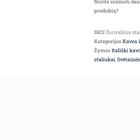
Norite sužinoti dau
produktą?
SKU
Žurnalinis st
Kategorijos
Kavos i
Žymos
Itališki kav
staliukai
,
Svetainės