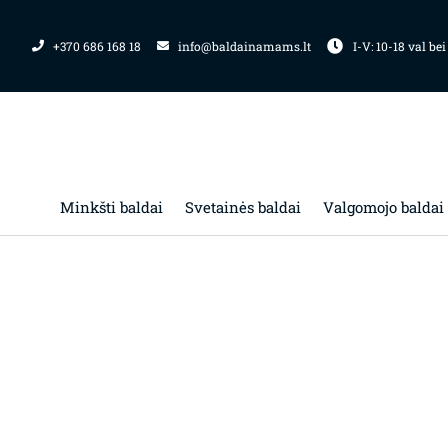
Pereiti
prie
+370 686 168 18
info@baldainamams.lt
I-V: 10-18 val bei
turinio
Minkšti baldai
Svetainės baldai
Valgomojo baldai