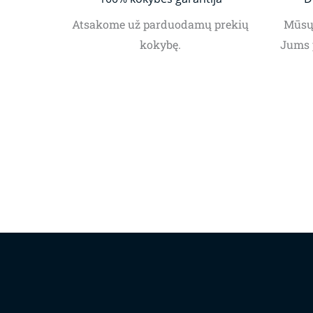
Atsakome už parduodamų prekių
Mūsų 
kokybę.
Jums 