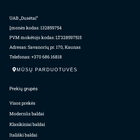
UAB „Dusėtai“
Įmonės kodas: 132859754
PVM mokėtojo kodas: LT328597515
Adresas: Savanorių pr. 170, Kaunas
Telefonas: +370 686 16818
MŪSŲ PARDUOTUVĖS
Prekių grupės
Visos prekės
Modernūs baldai
Klasikiniai baldai
Itališki baldai