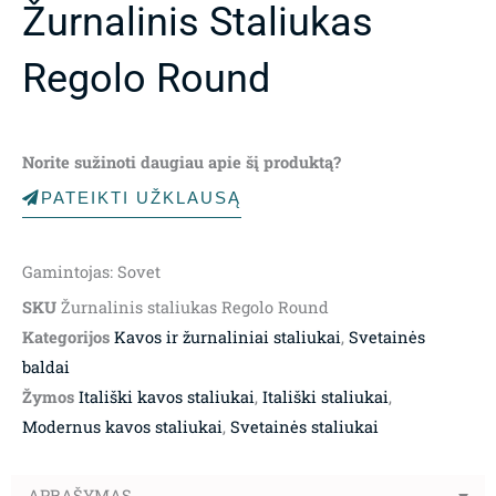
Žurnalinis Staliukas
Regolo Round
Norite sužinoti daugiau apie šį produktą?
PATEIKTI UŽKLAUSĄ
Gamintojas: Sovet
SKU
Žurnalinis staliukas Regolo Round
Kategorijos
Kavos ir žurnaliniai staliukai
,
Svetainės
baldai
Žymos
Itališki kavos staliukai
,
Itališki staliukai
,
Modernus kavos staliukai
,
Svetainės staliukai
APRAŠYMAS