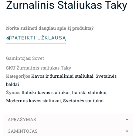
Žurnalinis Staliukas Taky
Norite sužinoti daugiau apie šį produktą?
PATEIKTI UŽKLAUSĄ
Gamintojas: Sovet
SKU
Žurnalinis staliukas Taky
Kategorijos
Kavos ir žurnaliniai staliukai
,
Svetainės
baldai
Žymos
Itališki kavos staliukai
,
Itališki staliukai
,
Modernus kavos staliukai
,
Svetainės staliukai
APRAŠYMAS
GAMINTOJAS