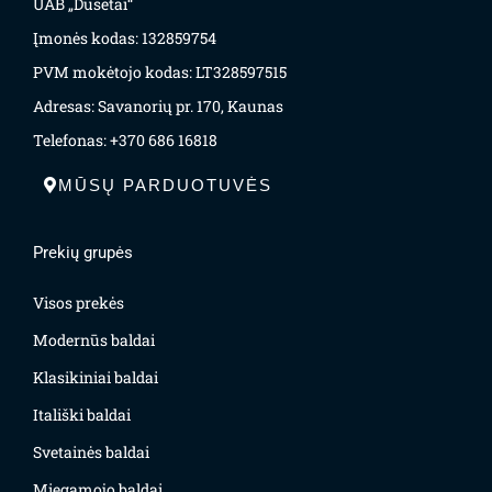
UAB „Dusėtai“
Įmonės kodas: 132859754
PVM mokėtojo kodas: LT328597515
Adresas: Savanorių pr. 170, Kaunas
Telefonas: +370 686 16818
MŪSŲ PARDUOTUVĖS
Prekių grupės
Visos prekės
Modernūs baldai
Klasikiniai baldai
Itališki baldai
Svetainės baldai
Miegamojo baldai