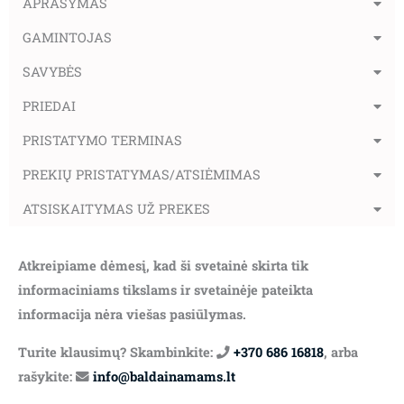
APRAŠYMAS
GAMINTOJAS
SAVYBĖS
PRIEDAI
PRISTATYMO TERMINAS
PREKIŲ PRISTATYMAS/ATSIĖMIMAS
ATSISKAITYMAS UŽ PREKES
Atkreipiame dėmesį, kad ši svetainė skirta tik
informaciniams tikslams ir svetainėje pateikta
informacija nėra viešas pasiūlymas.
Turite klausimų? Skambinkite:
+370 686 16818
, arba
rašykite:
info@baldainamams.lt