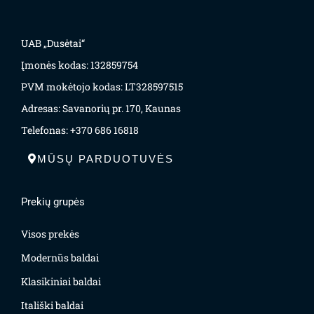
UAB „Dusėtai“
Įmonės kodas: 132859754
PVM mokėtojo kodas: LT328597515
Adresas: Savanorių pr. 170, Kaunas
Telefonas: +370 686 16818
MŪSŲ PARDUOTUVĖS
Prekių grupės
Visos prekės
Modernūs baldai
Klasikiniai baldai
Itališki baldai