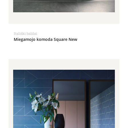
Itališki baldai
Miegamojo komoda Square New
Price
range:
1,190.00€
through
1,317.00€