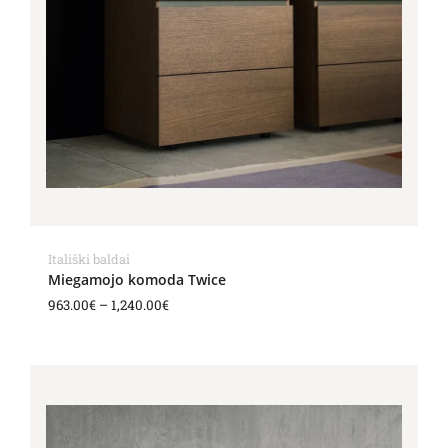
Itališki baldai
Miegamojo komoda Twice
963.00
€
–
1,240.00
€