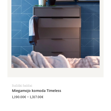
Itališki baldai
Miegamojo komoda Timeless
1,190.00
€
–
1,317.00
€