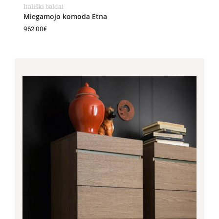
Itališki baldai
Miegamojo komoda Etna
962.00
€
Price
range:
963.00€
through
1,240.00€