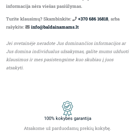
informacija nėra viešas pasiūlymas.
Turite klausimų? Skambinkite:
+370 686 16818
, arba
rašykite:
info@baldainamams.lt
Jei svetainėje neradote Jus dominančios informacijos ar
Jus domina individualus užsakymas, galite mums užduoti
klausimus ir mes pasistengsime kuo skubiau į juos
atsakyti.
100% kokybės garantija
Atsakome už parduodamų prekių kokybę.