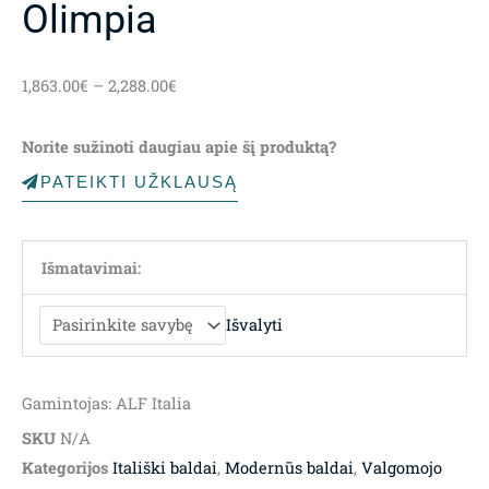
Olimpia
Price
1,863.00
€
–
2,288.00
€
range:
1,863.00€
Norite sužinoti daugiau apie šį produktą?
through
2,288.00€
PATEIKTI UŽKLAUSĄ
Išmatavimai:
Išvalyti
Gamintojas: ALF Italia
SKU
N/A
Kategorijos
Itališki baldai
,
Modernūs baldai
,
Valgomojo