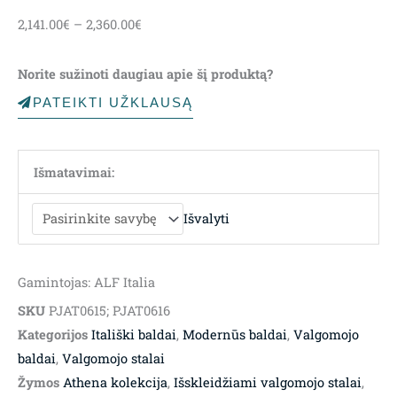
Price
2,141.00
€
–
2,360.00
€
range:
2,141.00€
Norite sužinoti daugiau apie šį produktą?
through
2,360.00€
PATEIKTI UŽKLAUSĄ
Išmatavimai:
Išvalyti
Gamintojas: ALF Italia
SKU
PJAT0615; PJAT0616
Kategorijos
Itališki baldai
,
Modernūs baldai
,
Valgomojo
baldai
,
Valgomojo stalai
Žymos
Athena kolekcija
,
Išskleidžiami valgomojo stalai
,