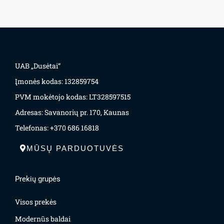
UAB „Dusėtai“
Įmonės kodas: 132859754
PVM mokėtojo kodas: LT328597515
Adresas: Savanorių pr. 170, Kaunas
Telefonas: +370 686 16818
MŪSŲ PARDUOTUVĖS
Prekių grupės
Visos prekės
Modernūs baldai