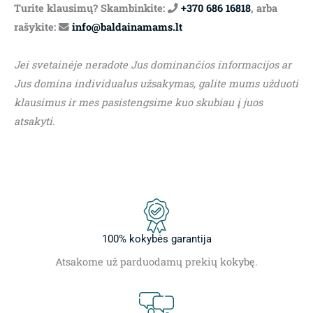
Turite klausimų? Skambinkite:
+370 686 16818
, arba
rašykite:
info@baldainamams.lt
Jei svetainėje neradote Jus dominančios informacijos ar
Jus domina individualus užsakymas, galite mums užduoti
klausimus ir mes pasistengsime kuo skubiau į juos
atsakyti.
100% kokybės garantija
Atsakome už parduodamų prekių kokybę.