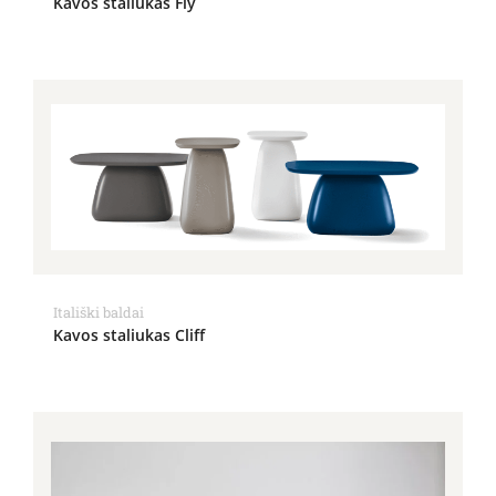
Kavos staliukas Fly
Itališki baldai
Kavos staliukas Cliff