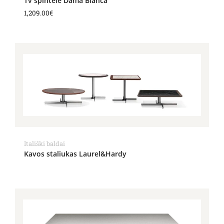
Tv spintelė Dama Bianca
1,209.00
€
Itališki baldai
Kavos staliukas Laurel&Hardy