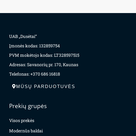
UAB „Dusėtai“
Įmonės kodas: 132859754
PVM mokėtojo kodas: LT328597515
Adresas: Savanorių pr. 170, Kaunas
Telefonas: +370 686 16818
MŪSŲ PARDUOTUVĖS
Prekių grupės
Visos prekės
Modernūs baldai