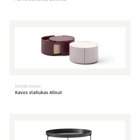
Itališki baldai
Kavos staliukas Allout